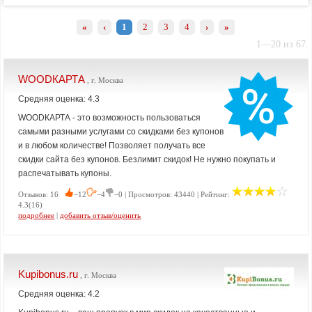
«
‹
1
2
3
4
›
»
1—20 из 67.
WOODКАРТА
, г. Москва
Средняя оценка: 4.3
WOODКАРТА - это возможность пользоваться
самыми разными услугами со скидками без купонов
и в любом количестве! Позволяет получать все
скидки сайта без купонов. Безлимит скидок! Не нужно покупать и
распечатывать купоны.
Отзывов: 16
−12
−4
−0 | Просмотров: 43440 | Рейтинг:
4.3(16)
подробнее
|
добавить отзыв/оценить
Kupibonus.ru
, г. Москва
Средняя оценка: 4.2