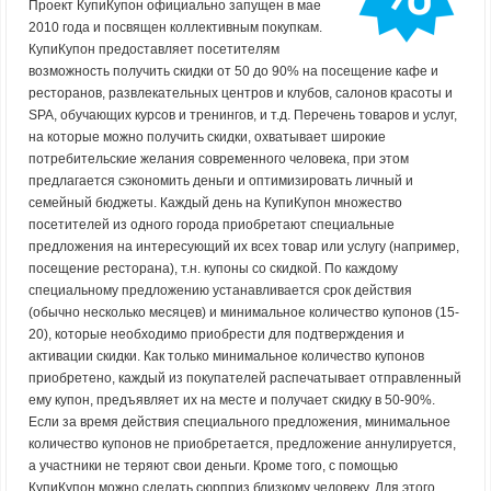
Проект КупиКупон официально запущен в мае
2010 года и посвящен коллективным покупкам.
КупиКупон предоставляет посетителям
возможность получить скидки от 50 до 90% на посещение кафе и
ресторанов, развлекательных центров и клубов, салонов красоты и
SPA, обучающих курсов и тренингов, и т.д. Перечень товаров и услуг,
на которые можно получить скидки, охватывает широкие
потребительские желания современного человека, при этом
предлагается сэкономить деньги и оптимизировать личный и
семейный бюджеты. Каждый день на КупиКупон множество
посетителей из одного города приобретают специальные
предложения на интересующий их всех товар или услугу (например,
посещение ресторана), т.н. купоны со скидкой. По каждому
специальному предложению устанавливается срок действия
(обычно несколько месяцев) и минимальное количество купонов (15-
20), которые необходимо приобрести для подтверждения и
активации скидки. Как только минимальное количество купонов
приобретено, каждый из покупателей распечатывает отправленный
ему купон, предъявляет их на месте и получает скидку в 50-90%.
Если за время действия специального предложения, минимальное
количество купонов не приобретается, предложение аннулируется,
а участники не теряют свои деньги. Кроме того, с помощью
КупиКупон можно сделать сюрприз близкому человеку. Для этого