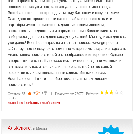
раз попробовать, чем сто раз услышать. Да, может быть, наш
принцип не так уж и нов, зато актуален и эффективен всегда.
Boombate.com — это проводник между бизнесом и покупателями.
Благодаря интерактивности нашего сайта и пользователи, и
партнёры имеют возможность делиться своим мнением,
высказывать предложения и определённым образом влиять на
выбор мест для проведения следующих акций. Мы трудимся для вас
уже давно! Boombate вырос из интетнет-проекта www.grupper.ru —
сайта групповых покупок, с помощью которого мы старались сделать
жизнь наших пользователей разнообразнее и интереснее. Однако
вскоре такие масштабы показались нам неоправданно мелкими, и
вот тогда-то у нас и возникла идея создать крайне полезный,
эффективный и функциональный сервис. Иными словами —
Boombate.com! Так что — добро пожаловать к нам, дорогие
пользователи!
Отзывов: 25
−7
−7
−11 | Просмотров: 72077 | Рейтинг:
3(54)
подробнее
|
добавить отзыв/оценить
АльКупоне
, г. Москва