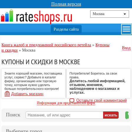
Полная версия
Книга жалоб и предложений российского ретейла
»
Купоны
Вход
и скидки
»
Москва
КУПОНЫ И СКИДКИ В МОСКВЕ
Знаете хороший магазин, поставщика
Потребители! Боритесь за свои
услуг, сервис? Добавьте в каталог
права.
Делитесь любой информацией,
фирму, организацию или торговую
отзывом, мнением,
точку, которым нужно уделить
наблюдением о магазинах и
больше потребительского контроля!
услугах.
Добавить магазин
Оставьте свой комментарий
Информация для представителей фирм
Поиск
на
ка
Выберите город