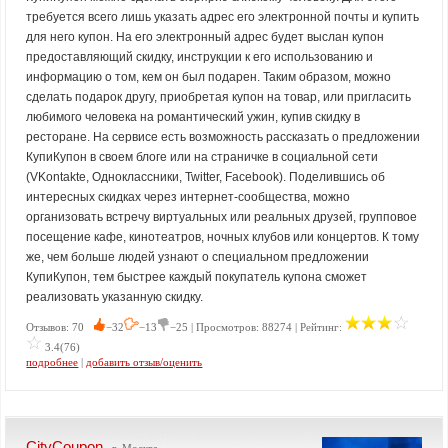
требуется всего лишь указать адрес его электронной почты и купить
для него купон. На его электронный адрес будет выслан купон
предоставляющий скидку, инструкции к его использованию и
информацию о том, кем он был подарен. Таким образом, можно
сделать подарок другу, приобретая купон на товар, или пригласить
любимого человека на романтический ужин, купив скидку в
ресторане. На сервисе есть возможность рассказать о предложении
КупиКупон в своем блоге или на страничке в социальной сети
(VKontakte, Одноклассники, Twitter, Facebook). Поделившись об
интересных скидках через интернет-сообщества, можно
организовать встречу виртуальных или реальных друзей, групповое
посещение кафе, кинотеатров, ночных клубов или концертов. К тому
же, чем больше людей узнают о специальном предложении
КупиКупон, тем быстрее каждый покупатель купона сможет
реализовать указанную скидку.
Отзывов: 70
−32
−13
−25 | Просмотров: 88274 | Рейтинг:
3.4(76)
подробнее
|
добавить отзыв/оценить
CityCoupon