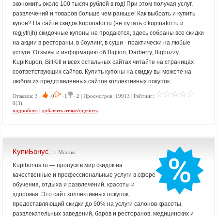
экономить около 100 тысяч рублей в год! При этом получая услуг,
развлечений и товаров больше чем раньше! Как выбрать и купить
купон? На сайте скидок kuponator.ru (не путать с kupinator.ru и
regjyfnjh) скидочные купоны не продаются, здесь собраны все скидки
на акции в рестораны, в боулинг, в суши - практически на любые
услуги. Отзывы и информацию об Biglion, Darberry, Bigbuzzy,
KupiKupon, BillKill и всех остальных сайтах читайте на страницах
соответствующих сайтов. Купить купоны на скидку вы можете на
любом из представленных сайтов коллективных покупок.
Отзывов: 3
−0
−1
−2 | Просмотров: 19913 | Рейтинг:
0(3)
подробнее
|
добавить отзыв/оценить
КупиБонус
, г. Москва
Kupibonus.ru — пропуск в мир скидок на
качественные и профессиональные услуги в сфере
обучения, отдыха и развлечений, красоты и
здоровья. Это сайт коллективных покупок,
предоставляющий скидки до 90% на услуги салонов красоты,
развлекательных заведений, баров и ресторанов, медицинских и