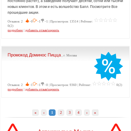
постоянно растет), а заведение получает десятки, сотни или тысячи
новых клиентов. В этом и есть волшебство Бапл. Посмотрите Все
прошедшие акции.
Отзывов: 2
−0
−1
−1 | Просмотров: 13514 | Рейтинг:
0(2)
подробнее
|
добавить отзыв/оценить
Промокод Доминос Пицца
, г. Москва
Отзывов: 2
−1
−1
−0 | Просмотров: 9360 | Рейтинг:
0(2)
подробнее
|
добавить отзыв/оценить
«
‹
1
2
3
4
›
»