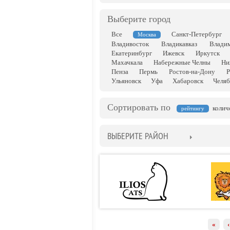
Выберите город
Все
Санкт-Петербург
Москва
Владивосток
Владикавказ
Влади
Екатеринбург
Ижевск
Иркутск
Махачкала
Набережные Челны
Ни
Пенза
Пермь
Ростов-на-Дону
Р
Ульяновск
Уфа
Хабаровск
Челяб
Сортировать по
колич
рейтингу
ВЫБЕРИТЕ РАЙОН
«
‹