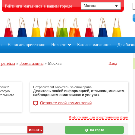
Рейтинги магазинов в вашем городе
а
Написать претензию
Новости
Каталог магазинов
Для бизн
 ретейла
»
Зоомагазины
»
Москва
Вход
ервис?
Потребители! Боритесь за свои права.
Делитесь любой информацией, отзывом, мнением,
рговую
наблюдением о магазинах и услугах.
тельского
Оставьте свой комментарий
Информация для представителей фирм
на карте