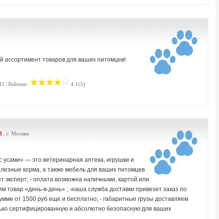
й ассортимент товаров для ваших питомцев!
43 | Рейтинг:
4.1(5)
в
, г. Москва
 усами» — это ветеринарная аптека, игрушки и
олезные корма, а также мебель для ваших питомцев
ет эксперт; - оплата возможна наличными, картой или
вим товар «день-в-день» ; -наша служба доставки привезет заказ по
сумме от 1500 руб еще и бесплатно; - габаритные грузы доставляем
ько сертифицированную и абсолютно безопасную для ваших