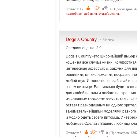
Отзывов: 17
−13
−0
−4 | Просмотров: 4
подробнее
|
добавить отзыв/оценить
Dogs's Country
, г. Москва
Средняя оценка: 3.9
Dogs’s Country -это широчайший выбор 
кошек на все случаи жизни. Комфортная
интересные аксессуары, заколки для д
ошейники, мягкие лежанки, несравненно
любой вкус. И, конечно, не забывайте п
своем питомце. Ваш малыш будет восхи
для любой погоды и любого настроения в
изысканных торжеств: восхитительные 
оставят равнодушным ни одного зрител
занимательнейшими моделями разного кл
и модно одеть своего питомца. Интересн
любимцев!Сделать Вашего любимца счаст
Отзывов: 5
−3
−2
−0 | Просмотров: 456