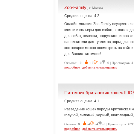
Zoo-Family
, г. Москва
Средняя оценка: 4.2
Онлайн-магазин Zoo Family осуществляе
клетки и вольеры для собак, лежаки и до
для собак, пеленки, подгузники, игровые
наполнители для туалетов, корм для поп
зоотоваров можно посмотреть на сайте z
для Ваших питомцев!
Отзывов: 10
−10
−0
−0 | Просмотров: 4
подробнее
|
добавить отзыв/оценить
Питомник британских кошек ILI
Средняя оценка: 4.1
Разведение кошек породы британская к
голубой, лиловый, черный, шоколадный,
Отзывов: 8
−4
−4
−0 | Просмотров: 439
подробнее
|
добавить отзыв/оценить