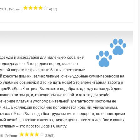
2991 | Рейтинг:
4(17)
одежды и аксессуаров для маленьких собачек и
 одежда для собак средних пород, сказочно
линной шерсти и эффектные банты, прекрасные
й красоты домики, великолепные, очень удобные сумки-переноски на
ро удобные ботиночки! Это не дать моде! Это элементарная забота о
щен!В «Догс Кантри», Вы можете подобрать одежду на каждый день
ашего питомца, и, конечно, сможете найти что-то для особо
вечерние платья и умопомрачительной элегантности костюмы не
я.Наша коллекция постоянно пополняется новыми, уникальными,
асса. У нас Вы всегда без труда сможете недорого, но неповторимо
ый дизайн, высокое качество, низкие цены – все это для Вас и ваших
ливым – это просто! Dogs's Сountry.
26 | Рейтинг:
3.9(5)