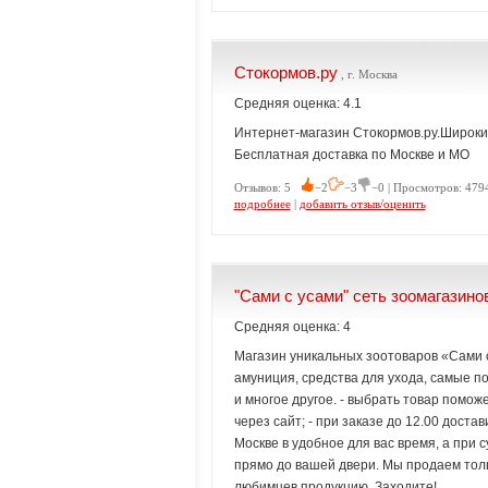
Стокормов.ру
, г. Москва
Средняя оценка: 4.1
Интернет-магазин Стокормов.ру.Широки
Бесплатная доставка по Москве и МО
Отзывов: 5
−2
−3
−0 | Просмотров: 479
подробнее
|
добавить отзыв/оценить
"Сами с усами" сеть зоомагазино
Средняя оценка: 4
Магазин уникальных зоотоваров «Сами с
амуниция, средства для ухода, самые п
и многое другое. - выбрать товар помож
через сайт; - при заказе до 12.00 доста
Москве в удобное для вас время, а при 
прямо до вашей двери. Мы продаем тол
любимцев продукцию. Заходите!