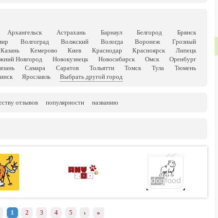
Архангельск
Астрахань
Барнаул
Белгород
Брянск
мир
Волгоград
Волжский
Вологда
Воронеж
Грозный
Казань
Кемерово
Киев
Краснодар
Красноярск
Липецк
жний Новгород
Новокузнецк
Новосибирск
Омск
Оренбург
язань
Самара
Саратов
Тольятти
Томск
Тула
Тюмень
инск
Ярославль
Выбрать другой город
еству отзывов
популярности
названию
1
2
3
4
5
›
»