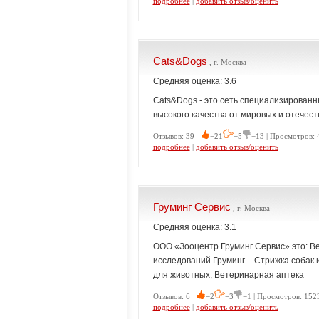
подробнее
|
добавить отзыв/оценить
Cats&Dogs
, г. Москва
Средняя оценка: 3.6
Cats&Dogs - это сеть специализированн
высокого качества от мировых и отече
Отзывов: 39
−21
−5
−13 | Просмотров: 
подробнее
|
добавить отзыв/оценить
Груминг Сервис
, г. Москва
Средняя оценка: 3.1
ООО «Зооцентр Груминг Сервис» это: В
исследований Груминг – Стрижка собак 
для животных; Ветеринарная аптека
Отзывов: 6
−2
−3
−1 | Просмотров: 152
подробнее
|
добавить отзыв/оценить