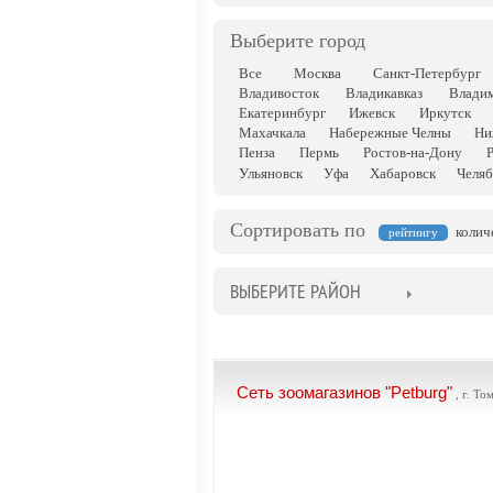
Выберите город
Все
Москва
Санкт-Петербург
Владивосток
Владикавказ
Влади
Екатеринбург
Ижевск
Иркутск
Махачкала
Набережные Челны
Ни
Пенза
Пермь
Ростов-на-Дону
Ульяновск
Уфа
Хабаровск
Челяб
Сортировать по
колич
рейтингу
ВЫБЕРИТЕ РАЙОН
Сеть зоомагазинов "Petburg"
, г. То