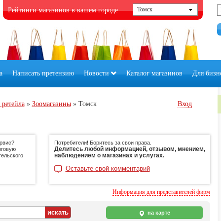
Рейтинги магазинов в вашем городе
а
Написать претензию
Новости
Каталог магазинов
Для бизн
 ретейла
»
Зоомагазины
»
Томск
Вход
ервис?
Потребители! Боритесь за свои права.
Делитесь любой информацией, отзывом, мнением,
рговую
наблюдением о магазинах и услугах.
тельского
Оставьте свой комментарий
Информация для представителей фирм
на карте