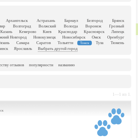
Архангельск
Астрахань
Барнаул
Белгород
Брянск
мир
Волгоград
Волжский
Вологда
Воронеж
Грозный
Казань
Кемерово
Киев
Краснодар
Красноярск
Липецк
жний Новгород
Новокузнецк
Новосибирск
Омск
Оренбург
Рязань
Самара
Саратов
Тольятти
Тула
Тюмень
Томск
инск
Ярославль
Выбрать другой город
еству отзывов
популярности
названию
1—1 из 1.
мск