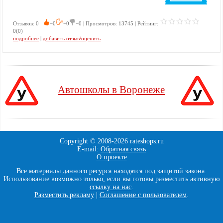
Отзывов: 0
−0
−0
−0 | Просмотров: 13745 | Рейтинг:
0(0)
подробнее
|
добавить отзыв/оценить
Автошколы в Воронеже
Copyright © 2008-
2026 rateshops.ru
E-mail:
Обратная связь
О проекте
Все материалы данного ресурса находятся под защитой закона.
Использование возможно только, если вы готовы разместить активную
ссылку на нас
.
Разместить рекламу
|
Соглашение с пользователем
.