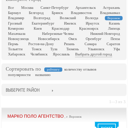
Все
Москва
Санкт-Петербург
Архангельск
Астрахань
Барнаул
Белгород
Брянск
Владивосток
Владикавказ
Владимир
Волгоград
Волжский
Вологда
Воронеж
Грозный
Екатеринбург
Ижевск
Иркутск
Казань
Кемерово
Киев
Краснодар
Красноярск
Липецк
Махачкала
Набережные Челны
Нижний Новгород
Новокузнецк
Новосибирск
Омск
Оренбург
Пенза
Пермь
Ростов-на-Дону
Рязань
Самара
Саратов
Тольятти
Томск
Тула
Тюмень
Ульяновск
Уфа
Хабаровск
Челябинск
Ярославль
Выбрать другой город
Сортировать по
количеству отзывов
рейтингу
популярности
названию
ВЫБЕРИТЕ РАЙОН
1—3 из 3.
МАРКО ПОЛО АГЕНТСТВО
, г. Воронеж