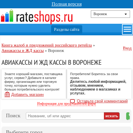
Полная версия
Книга жалоб и предложений российского ретейла
»
Вход
Авиакассы и ЖД кассы
»
Воронеж
АВИАКАССЫ И ЖД КАССЫ В ВОРОНЕЖЕ
Знаете хороший магазин, поставщика
Потребители! Боритесь за свои
услуг, сервис? Добавьте в каталог
права.
Делитесь любой информацией,
фирму, организацию или торговую
отзывом, мнением,
точку, которым нужно уделить
наблюдением о магазинах и
больше потребительского контроля!
услугах.
Добавить магазин
Оставьте свой комментарий
Информация для представителей фирм
Поиск
на
ка
Выберите город