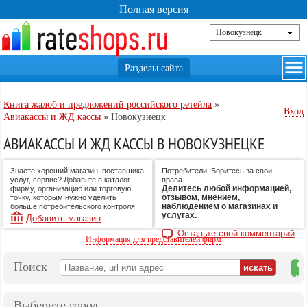
Полная версия
Книга жалоб и предложений российского ретейла
»
Вход
Авиакассы и ЖД кассы
»
Новокузнецк
АВИАКАССЫ И ЖД КАССЫ В НОВОКУЗНЕЦКЕ
Знаете хороший магазин, поставщика
Потребители! Боритесь за свои
услуг, сервис? Добавьте в каталог
права.
Делитесь любой информацией,
фирму, организацию или торговую
отзывом, мнением,
точку, которым нужно уделить
наблюдением о магазинах и
больше потребительского контроля!
услугах.
Добавить магазин
Оставьте свой комментарий
Информация для представителей фирм
Поиск
на
ка
Выберите город