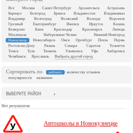
Все
Москва
Санкт-Петербург
Архангельск
Астрахань
Барнаул
Белгород
Брянск
Владивосток
Владикавказ
Владимир
Волгоград
Волжский
Вологда
Воронеж
Грозный
Екатеринбург
Ижевск
Иркутск
Казань
Кемерово
Киев
Краснодар
Красноярск
Липецк
Махачкала
Набережные Челны
Нижний Новгород
Новосибирск
Омск
Оренбург
Пенза
Пермь
Новокузнецк
Ростов-на-Дону
Рязань
Самара
Саратов
Тольятти
Томск
Тула
Тюмень
Ульяновск
Уфа
Хабаровск
Челябинск
Ярославль
Выбрать другой город
Сортировать по
количеству отзывов
рейтингу
популярности
названию
ВЫБЕРИТЕ РАЙОН
Нет результатов.
Автошколы в Новокузнецке