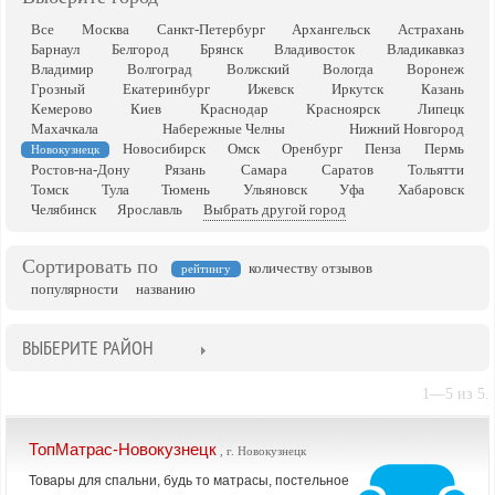
Все
Москва
Санкт-Петербург
Архангельск
Астрахань
Барнаул
Белгород
Брянск
Владивосток
Владикавказ
Владимир
Волгоград
Волжский
Вологда
Воронеж
Грозный
Екатеринбург
Ижевск
Иркутск
Казань
Кемерово
Киев
Краснодар
Красноярск
Липецк
Махачкала
Набережные Челны
Нижний Новгород
Новосибирск
Омск
Оренбург
Пенза
Пермь
Новокузнецк
Ростов-на-Дону
Рязань
Самара
Саратов
Тольятти
Томск
Тула
Тюмень
Ульяновск
Уфа
Хабаровск
Челябинск
Ярославль
Выбрать другой город
Сортировать по
количеству отзывов
рейтингу
популярности
названию
ВЫБЕРИТЕ РАЙОН
1—5 из 5.
ТопМатрас-Новокузнецк
, г. Новокузнецк
Товары для спальни, будь то матрасы, постельное