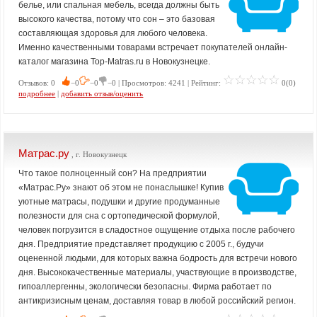
белье, или спальная мебель, всегда должны быть
высокого качества, потому что сон – это базовая
составляющая здоровья для любого человека.
Именно качественными товарами встречает покупателей онлайн-
каталог магазина Top-Matras.ru в Новокузнецке.
Отзывов: 0
−0
−0
−0 | Просмотров: 4241 | Рейтинг:
0(0)
подробнее
|
добавить отзыв/оценить
Матрас.ру
, г. Новокузнецк
Что такое полноценный сон? На предприятии
«Матрас.Ру» знают об этом не понаслышке! Купив
уютные матрасы, подушки и другие продуманные
полезности для сна с ортопедической формулой,
человек погрузится в сладостное ощущение отдыха после рабочего
дня. Предприятие представляет продукцию с 2005 г., будучи
оцененной людьми, для которых важна бодрость для встречи нового
дня. Высококачественные материалы, участвующие в производстве,
гипоаллергенны, экологически безопасны. Фирма работает по
антикризисным ценам, доставляя товар в любой российский регион.