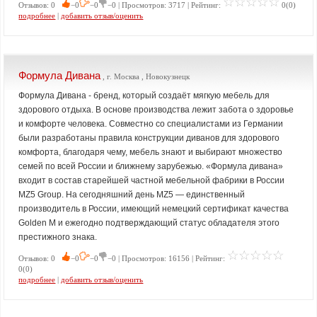
Отзывов: 0
−0
−0
−0 | Просмотров: 3717 | Рейтинг:
0(0)
подробнее
|
добавить отзыв/оценить
Формула Дивана
, г. Москва , Новокузнецк
Формула Дивана - бренд, который создаёт мягкую мебель для
здорового отдыха. В основе производства лежит забота о здоровье
и комфорте человека. Совместно со специалистами из Германии
были разработаны правила конструкции диванов для здорового
комфорта, благодаря чему, мебель знают и выбирают множество
семей по всей России и ближнему зарубежью. «Формула дивана»
входит в состав старейшей частной мебельной фабрики в России
MZ5 Group. На сегодняшний день MZ5 — единственный
производитель в России, имеющий немецкий сертификат качества
Golden M и ежегодно подтверждающий статус обладателя этого
престижного знака.
Отзывов: 0
−0
−0
−0 | Просмотров: 16156 | Рейтинг:
0(0)
подробнее
|
добавить отзыв/оценить