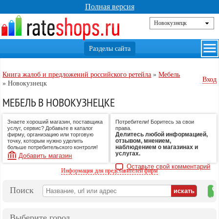
Полная версия
Книга жалоб и предложений российского ретейла
»
Мебель
Вход
»
Новокузнецк
МЕБЕЛЬ В НОВОКУЗНЕЦКЕ
Знаете хороший магазин, поставщика
Потребители! Боритесь за свои
услуг, сервис? Добавьте в каталог
права.
Делитесь любой информацией,
фирму, организацию или торговую
отзывом, мнением,
точку, которым нужно уделить
наблюдением о магазинах и
больше потребительского контроля!
услугах.
Добавить магазин
Оставьте свой комментарий
Информация для представителей фирм
Поиск
на
ка
Выберите город