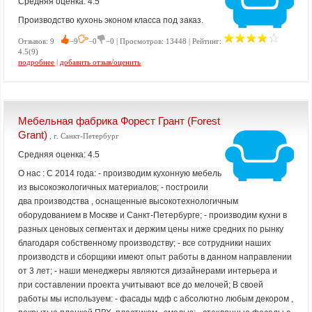
Средняя оценка: 4.5
Производство кухонь эконом класса под заказ.
Отзывов: 9
−9
−0
−0 | Просмотров: 13448 | Рейтинг:
4.5(9)
подробнее
|
добавить отзыв/оценить
Мебельная фабрика Форест Грант (Forest
Grant)
, г. Санкт-Петербург
Средняя оценка: 4.5
О нас : С 2014 года: - производим кухонную мебель
из высокоэкологичных материалов; - построили
два производства , оснащенные высокотехнологичным
оборудованием в Москве и Санкт-Петербурге; - производим кухни в
разных ценовых сегментах и держим цены ниже средних по рынку
благодаря собственному производству; - все сотрудники наших
производств и сборщики имеют опыт работы в данном направлении
от 3 лет; - наши менеджеры являются дизайнерами интерьера и
при составлении проекта учитывают все до мелочей; В своей
работы мы используем: - фасады мдф с абсолютно любым декором ,