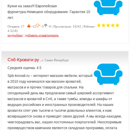
Кухни на заказ!!! Европейская
фурнитура.Немецкое оборудование. Гарантия 10
лет.
Отзывов: 17
−12
−5
−0 | Просмотров: 14242 | Рейтинг:
4.5(18)
подробнее
|
добавить отзыв/оценить
Спб-Кровати ру
, г. Санкт-Петербург
Средняя оценка: 4.5
Spb-krovati.ru – интернет-магазин мебели, который
в 2010 году начинался как магазин кроватей,
матрасов и и прочих товаров для спальни. На
сегодняшний день мы предлагаем самый широкий ассортимент
матрасов и кроватей в Спб, а также тумбы, комоды и шкафы от
ведущих российских и иностранных производителей. На наших
кроватях спят уже тысячи и тысячи довольных клиентов, к нам
возвращаются снова и приводят своих друзей. А мы всегда находим,
чем порадовать вас, наших постоянных покупателей. Неоспоримым
преимуществом кампании является складская программа, оплата