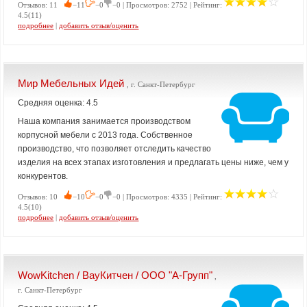
Отзывов: 11
−11
−0
−0 | Просмотров: 2752 | Рейтинг:
4.5(11)
подробнее
|
добавить отзыв/оценить
Мир Мебельных Идей
, г. Санкт-Петербург
Средняя оценка: 4.5
Наша компания занимается производством
корпусной мебели с 2013 года. Собственное
производство, что позволяет отследить качество
изделия на всех этапах изготовления и предлагать цены ниже, чем у
конкурентов.
Отзывов: 10
−10
−0
−0 | Просмотров: 4335 | Рейтинг:
4.5(10)
подробнее
|
добавить отзыв/оценить
WowKitchen / ВауКитчен / ООО "А-Групп"
,
г. Санкт-Петербург