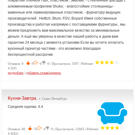
покрытые пленкой ПВХ, пластиком , эмалью; - стеклянные фасады с
алюминиевым профилем Shuko; - влагостойкие столешницы -
каменные или ламинированные пластиком; - фурнитуру ведущих
производителей : Hettich, Blum, FGV, Boyard Имея собственные
производства и работая напрямую с поставщиками фурнитуры , мы
можем предложить вам максимальное качество за минимальные
деньги. А ещё мы уверены в качестве нашей работы и даем вам
гарантию 24 месяца с момента установки Если вы хотите оплатить
кухонный гарнитур частями - это возможно благодаря
беспроцентной рассрочке
Отзывов: 9
−9
−0
−0 | Просмотров: 3387 | Рейтинг:
4.5(9)
подробнее
|
добавить отзыв/оценить
Кухни-Завтра
, г. Санкт-Петербург
Средняя оценка: 4.4
Отзывов: 80
−76
−4
−0 | Просмотров: 22665 | Рейтинг:
4.4(82)