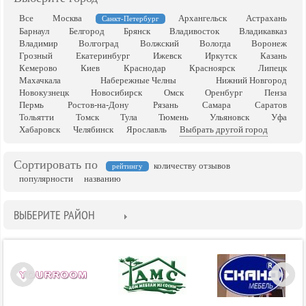
Все
Москва
Архангельск
Астрахань
Санкт-Петербург
Барнаул
Белгород
Брянск
Владивосток
Владикавказ
Владимир
Волгоград
Волжский
Вологда
Воронеж
Грозный
Екатеринбург
Ижевск
Иркутск
Казань
Кемерово
Киев
Краснодар
Красноярск
Липецк
Махачкала
Набережные Челны
Нижний Новгород
Новокузнецк
Новосибирск
Омск
Оренбург
Пенза
Пермь
Ростов-на-Дону
Рязань
Самара
Саратов
Тольятти
Томск
Тула
Тюмень
Ульяновск
Уфа
Хабаровск
Челябинск
Ярославль
Выбрать другой город
Сортировать по
количеству отзывов
рейтингу
популярности
названию
ВЫБЕРИТЕ РАЙОН