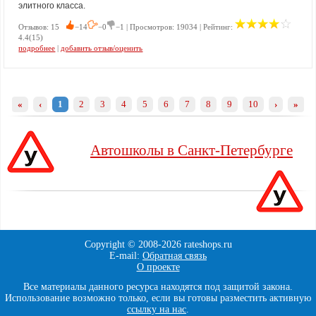
элитного класса.
Отзывов: 15
−14
−0
−1 | Просмотров: 19034 | Рейтинг:
4.4(15)
подробнее
|
добавить отзыв/оценить
«
‹
1
2
3
4
5
6
7
8
9
10
›
»
Автошколы в Санкт-Петербурге
Copyright © 2008-
2026 rateshops.ru
E-mail:
Обратная связь
О проекте
Все материалы данного ресурса находятся под защитой закона.
Использование возможно только, если вы готовы разместить активную
ссылку на нас
.