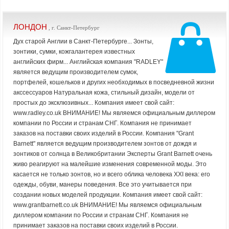
ЛОНДОН
, г. Санкт-Петербург
Дух старой Англии в Санкт-Петербурге... Зонты,
зонтики, сумки, кожгалантерея известных
английских фирм... Английская компания "RADLEY"
является ведущим производителем сумок,
портфелей, кошельков и других необходимых в посведневной жизни
акссессуаров Натуральная кожа, стильный дизайн, модели от
простых до эксклюзивных... Компания имеет свой сайт:
www.radley.co.uk ВНИМАНИЕ! Мы являемся официальным диллером
компании по России и странам СНГ. Компания не принимает
заказов на поставки своих изделий в России. Компания "Grant
Barnett" является ведущим производителем зонтов от дождя и
зонтиков от солнца в Великобритании Эксперты Grant Barnett очень
живо реагируют на малейшие изменения современной моды. Это
касается не только зонтов, но и всего облика человека XXI века: его
одежды, обуви, манеры поведения. Все это учитывается при
создании новых моделей продукции. Компания имеет свой сайт:
www.grantbarnett.co.uk ВНИМАНИЕ! Мы являемся официальным
диллером компании по России и странам СНГ. Компания не
принимает заказов на поставки своих изделий в России.