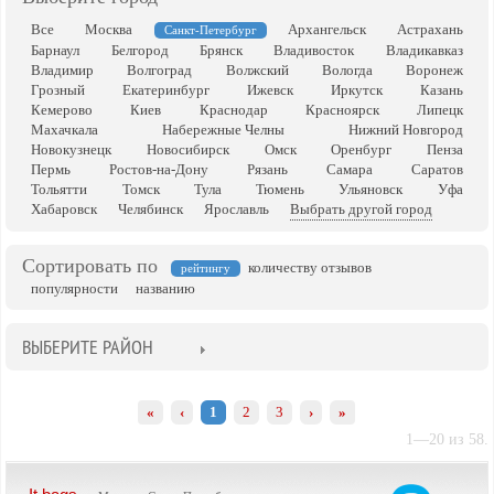
Все
Москва
Архангельск
Астрахань
Санкт-Петербург
Барнаул
Белгород
Брянск
Владивосток
Владикавказ
Владимир
Волгоград
Волжский
Вологда
Воронеж
Грозный
Екатеринбург
Ижевск
Иркутск
Казань
Кемерово
Киев
Краснодар
Красноярск
Липецк
Махачкала
Набережные Челны
Нижний Новгород
Новокузнецк
Новосибирск
Омск
Оренбург
Пенза
Пермь
Ростов-на-Дону
Рязань
Самара
Саратов
Тольятти
Томск
Тула
Тюмень
Ульяновск
Уфа
Хабаровск
Челябинск
Ярославль
Выбрать другой город
Сортировать по
количеству отзывов
рейтингу
популярности
названию
ВЫБЕРИТЕ РАЙОН
«
‹
1
2
3
›
»
1—20 из 58.