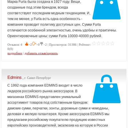
Марка Furla была создана в 1927 году. Вещи,
созданные под этим брендом, всегда
соответствуют последним модным тенденциям. И,
тем не менее, у Furla есть одна особенность -
компания проводит политику доступных цен. Cумки Furla
отличаются особенной элегантностью, очень удобны и практичны.
Ориентировочные цены: сумки Furla 10000-40000 рублей.
Отзывов: 4
−2
−0
−2 | Просмотров: 31386 | Рейтинг:
0(8)
подробнее
|
добавить отзыв/оценить
Edmins
, г. Санкт-Петербург
C 1992 года компания EDMINS входит в число
лидеров российского рынка аксессуаров. В
магазинах EDMINS представлен уникальный
ассортимент товаров под собственным брендом:
дамские сумки, перчатки, зонты, дорожные сумки и чемоданы,
деловая и мелкую галантерея. Кроме аксессуаров EDMINS мы
предлагаем российскому покупателю продукцию известных
европейских производителей, эксклюзив на которую в России