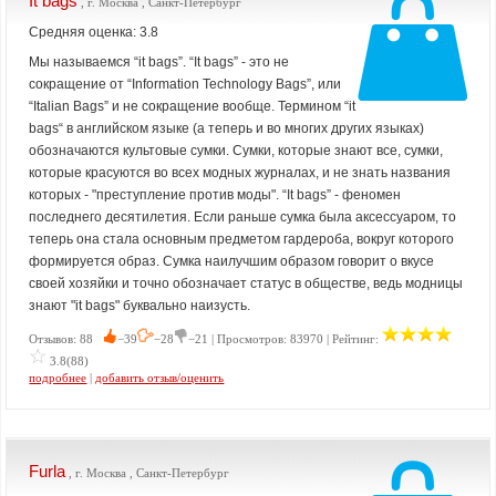
It bags
, г. Москва , Санкт-Петербург
Средняя оценка: 3.8
Мы называемся “it bags”. “It bags” - это не
сокращение от “Information Technology Bags”, или
“Italian Bags” и не сокращение вообще. Термином “it
bags“ в английском языке (а теперь и во многих других языках)
обозначаются культовые сумки. Сумки, которые знают все, сумки,
которые красуются во всех модных журналах, и не знать названия
которых - "преступление против моды". “It bags” - феномен
последнего десятилетия. Если раньше сумка была аксессуаром, то
теперь она стала основным предметом гардероба, вокруг которого
формируется образ. Сумка наилучшим образом говорит о вкусе
своей хозяйки и точно обозначает статус в обществе, ведь модницы
знают "it bags" буквально наизусть.
Отзывов: 88
−39
−28
−21 | Просмотров: 83970 | Рейтинг:
3.8(88)
подробнее
|
добавить отзыв/оценить
Furla
, г. Москва , Санкт-Петербург