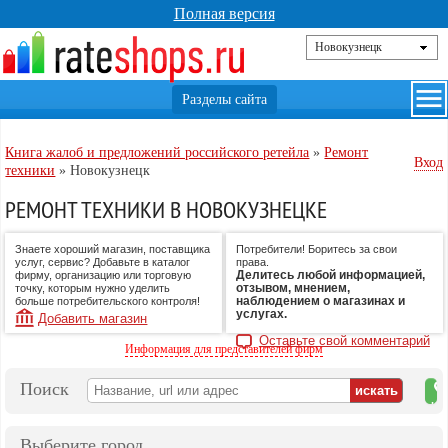
Полная версия
Книга жалоб и предложений российского ретейла
»
Ремонт
Вход
техники
»
Новокузнецк
РЕМОНТ ТЕХНИКИ В НОВОКУЗНЕЦКЕ
Знаете хороший магазин, поставщика
Потребители! Боритесь за свои
услуг, сервис? Добавьте в каталог
права.
Делитесь любой информацией,
фирму, организацию или торговую
отзывом, мнением,
точку, которым нужно уделить
наблюдением о магазинах и
больше потребительского контроля!
услугах.
Добавить магазин
Оставьте свой комментарий
Информация для представителей фирм
Поиск
на
ка
Выберите город