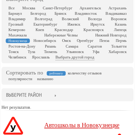
Все
Москва
Санкт-Петербург
Архангельск
Астрахань
Барнаул
Белгород
Брянск
Владивосток
Владикавказ
Владимир
Волгоград
Волжский
Вологда
Воронеж
Грозный
Екатеринбург
Ижевск
Иркутск
Казань
Кемерово
Киев
Краснодар
Красноярск
Липецк
Махачкала
Набережные Челны
Нижний Новгород
Новосибирск
Омск
Оренбург
Пенза
Пермь
Новокузнецк
Ростов-на-Дону
Рязань
Самара
Саратов
Тольятти
Томск
Тула
Тюмень
Ульяновск
Уфа
Хабаровск
Челябинск
Ярославль
Выбрать другой город
Сортировать по
количеству отзывов
рейтингу
популярности
названию
ВЫБЕРИТЕ РАЙОН
Нет результатов.
Автошколы в Новокузнецке