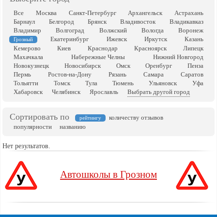
Все
Москва
Санкт-Петербург
Архангельск
Астрахань
Барнаул
Белгород
Брянск
Владивосток
Владикавказ
Владимир
Волгоград
Волжский
Вологда
Воронеж
Екатеринбург
Ижевск
Иркутск
Казань
Грозный
Кемерово
Киев
Краснодар
Красноярск
Липецк
Махачкала
Набережные Челны
Нижний Новгород
Новокузнецк
Новосибирск
Омск
Оренбург
Пенза
Пермь
Ростов-на-Дону
Рязань
Самара
Саратов
Тольятти
Томск
Тула
Тюмень
Ульяновск
Уфа
Хабаровск
Челябинск
Ярославль
Выбрать другой город
Сортировать по
количеству отзывов
рейтингу
популярности
названию
Нет результатов.
Автошколы в Грозном