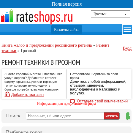
Полная версия
Книга жалоб и предложений российского ретейла
»
Ремонт
Вход
техники
»
Грозный
РЕМОНТ ТЕХНИКИ В ГРОЗНОМ
Знаете хороший магазин, поставщика
Потребители! Боритесь за свои
услуг, сервис? Добавьте в каталог
права.
Делитесь любой информацией,
фирму, организацию или торговую
отзывом, мнением,
точку, которым нужно уделить
наблюдением о магазинах и
больше потребительского контроля!
услугах.
Добавить магазин
Оставьте свой комментарий
Информация для представителей фирм
Поиск
на
ка
Выберите город