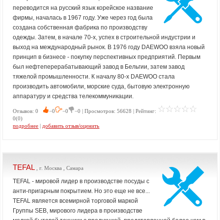
переводится на русский язык корейское название
фирмы, началась в 1967 году. Уже через год была
создана собственная фабрика по производству
одежды. Затем, в начале 70-х, успех в строительной индустрии и
выход на международный рынок. В 1976 году DAEWOO взяла новый
принцип в бизнесе - покупку перспективных предприятий. Первым
был нефтеперерабатывающий завод в Бельгии, затем завод
тяжелой промышленности. К началу 80-х DAEWOO стала
производить автомобили, морские суда, бытовую электронную
аппаратуру и средства телекоммуникации.
Отзывов: 0
−0
−0
−0 | Просмотров: 56628 | Рейтинг:
0(0)
подробнее
|
добавить отзыв/оценить
TEFAL
, г. Москва , Самара
TEFAL - мировой лидер в производстве посуды с
анти-пригарным покрытием. Но это еще не все...
TEFAL является всемирной торговой маркой
Группы SEB, мирового лидера в производстве