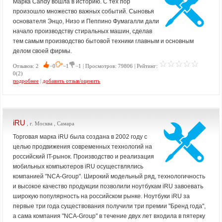
Марка Candy вошла в историю. С тех пор
произошло множество важных событий. Сыновья
основателя Энцо, Низо и Пеппино Фумагалли дали
начало производству стиральных машин, сделав
тем самым производство бытовой техники главным и основным
делом своей фирмы.
Отзывов: 2
−0
−1
−1 | Просмотров: 79806 | Рейтинг:
0(2)
подробнее
|
добавить отзыв/оценить
iRU
, г. Москва , Самара
Торговая марка iRU была создана в 2002 году с
целью продвижения современных технологий на
российский IT-рынок. Производство и реализация
мобильных компьютеров iRU осуществлялись
компанией "NCA-Group". Широкий модельный ряд, технологичность
и высокое качество продукции позволили ноутбукам iRU завоевать
широкую популярность на российском рынке. Ноутбуки iRU за
первые три года существования получили три премии "Бренд года",
а сама компания "NCA-Group" в течение двух лет входила в пятерку