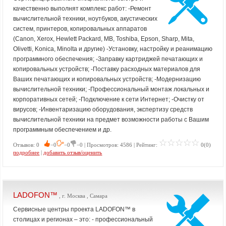
качественно выполнят комплекс работ: -Ремонт
вычислительной техники, ноутбуков, акустических
систем, принтеров, копировальных аппаратов
(Canon, Xerox, Hewlett Packard, МВ, Toshiba, Epson, Sharp, Mita,
Olivetti, Konica, Minolta и другие) -Установку, настройку и реанимацию
программного обеспечения; -Заправку картриджей печатающих и
копировальных устройств; -Поставку расходных материалов для
Ваших печатающих и копировальных устройств; -Модернизацию
вычислительной техники; -Профессиональный монтаж локальных и
корпоративных сетей; -Подключение к сети Интернет; -Очистку от
вирусов; -Инвентаризацию оборудования, экспертизу средств
вычислительной техники на предмет возможности работы с Вашим
программным обеспечением и др.
Отзывов: 0
−0
−0
−0 | Просмотров: 4586 | Рейтинг:
0(0)
подробнее
|
добавить отзыв/оценить
LADOFON™
, г. Москва , Самара
Сервисные центры проекта LADOFON™ в
столицах и регионах – это: - профессиональный