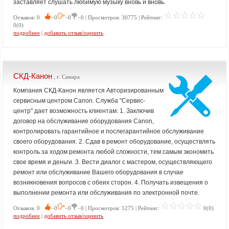
заставляет слушать любимую музыку вновь и вновь.
Отзывов: 0
−0
−0
−0 | Просмотров: 30775 | Рейтинг:
0(0)
подробнее
|
добавить отзыв/оценить
СКД-Канон
, г. Самара
Компания СКД-Канон является Авторизированным
сервисным центром Canon. Служба "Сервис-
центр" дает возможность клиентам: 1. Заключив
договор на обслуживание оборудования Canon,
контролировать гарантийное и послегарантийное обслуживание
своего оборудования. 2. Сдав в ремонт оборудование, осуществлять
контроль за ходом ремонта любой сложности, тем самым экономить
свое время и деньги. 3. Вести диалог с мастером, осуществляющего
ремонт или обслуживание Вашего оборудования в случае
возникновения вопросов с обеих сторон. 4. Получать извещения о
выполнении ремонта или обслуживания по электронной почте.
Отзывов: 0
−0
−0
−0 | Просмотров: 5275 | Рейтинг:
0(0)
подробнее
|
добавить отзыв/оценить