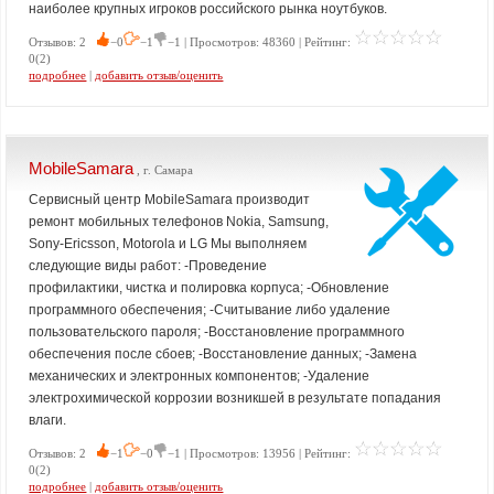
наиболее крупных игроков российского рынка ноутбуков.
Отзывов: 2
−0
−1
−1 | Просмотров: 48360 | Рейтинг:
0(2)
подробнее
|
добавить отзыв/оценить
MobileSamara
, г. Самара
Сервисный центр MobileSamara производит
ремонт мобильных телефонов Nokia, Samsung,
Sony-Ericsson, Motorola и LG Мы выполняем
следующие виды работ: -Проведение
профилактики, чистка и полировка корпуса; -Обновление
программного обеспечения; -Считывание либо удаление
пользовательского пароля; -Восстановление программного
обеспечения после сбоев; -Восстановление данных; -Замена
механических и электронных компонентов; -Удаление
электрохимической коррозии возникшей в результате попадания
влаги.
Отзывов: 2
−1
−0
−1 | Просмотров: 13956 | Рейтинг:
0(2)
подробнее
|
добавить отзыв/оценить