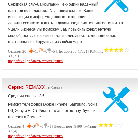
Сервисная служба компании Технолинк надежный
партнер по поддержке.Мы понимаем, что Ваши
инвестиции в информационные технологии
должны соответствовать задачам предприятия: Инвестиции в IT --
>Цели бизнеса Мы поможем Вам повысить конкурентную
способность, эффективно контролируя все технологические
платформы и оборудования любых марок.
Отзывов: 20
−15
−0
−5 | Просмотров: 17621 | Рейтинг:
3.8(21)
подробнее
|
добавить отзыв/оценить
Сервис REMAXX
, г. Самара
Средняя оценка: 3.5
Ремонт телефонов (Apple iPhone, Samsung, Nokia,
LG, Sony и HTC). Ремонт планшетов, ноутбуков и
плееров в Самаре.
Отзывов: 4
−3
−0
−1 | Просмотров: 9490 | Рейтинг:
3.5(4)
подробнее
|
добавить отзыв/оценить