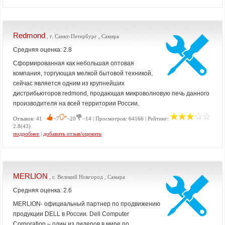
Redmond
, г. Санкт-Петербург , Самара
Средняя оценка: 2.8
Сформированная как небольшая оптовая
компания, торгующая мелкой бытовой техникой,
сейчас является одним из крупнейших
дистрибьюторов redmond, продающая микроволновую печь данного
производителя на всей территории России.
Отзывов: 41
−7
−20
−14 | Просмотров: 64166 | Рейтинг:
2.8(43)
подробнее
|
добавить отзыв/оценить
MERLION
, г. Великий Новгород , Самара
Средняя оценка: 2.6
MERLION- официальный партнер по продвижению
продукции DELL в России. Dell Computer
Corporation – один из лидеров в мире по