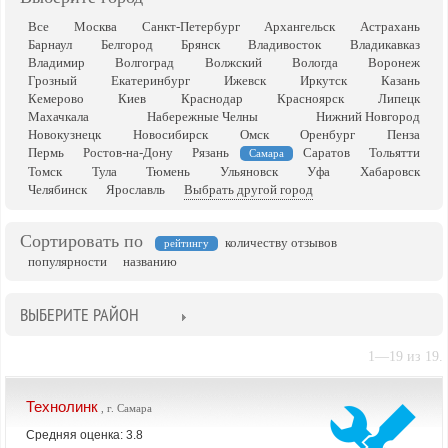
Все
Москва
Санкт-Петербург
Архангельск
Астрахань
Барнаул
Белгород
Брянск
Владивосток
Владикавказ
Владимир
Волгоград
Волжский
Вологда
Воронеж
Грозный
Екатеринбург
Ижевск
Иркутск
Казань
Кемерово
Киев
Краснодар
Красноярск
Липецк
Махачкала
Набережные Челны
Нижний Новгород
Новокузнецк
Новосибирск
Омск
Оренбург
Пенза
Пермь
Ростов-на-Дону
Рязань
Саратов
Тольятти
Самара
Томск
Тула
Тюмень
Ульяновск
Уфа
Хабаровск
Челябинск
Ярославль
Выбрать другой город
Сортировать по
количеству отзывов
рейтингу
популярности
названию
ВЫБЕРИТЕ РАЙОН
1—19 из 19.
Технолинк
, г. Самара
Средняя оценка: 3.8