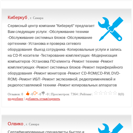
Киберкуб
, г. Самара
Сервисный центр компании "Киберкуб" предлагает
Вам следующие услуги: -Обслуживание техники
-Обслуживание системных блоков -Обслуживание
оргтехники -Установка и проверка сетевого
оборудования -Выезд сотрудника -Копировальные услуги и запись
на CD-R носители -Тестирование комплектущих -Модернизация
компьютеров -Установка ПО клиента -Ремонт техники -Ремонт
комплектующих -Ремонт системных блоков -Ремонт периферийного
оборудования -Ремонт мониторов -Ремонт CD-ROM(CD-RW, DVD-
ROM) -Ремонт ИБП -Ремонт экслюзивной, редкоприменяемой и
редкопоставляемой техники -Ремонт копировальных аппаратов
Отзывов: 0
−0
−0
−0 | Просмотров: 7364 | Рейтинг:
0(0)
подробнее
|
добавить отзыв/оценить
Олвико
, г. Самара
Сертифицированные специалисты быстро и