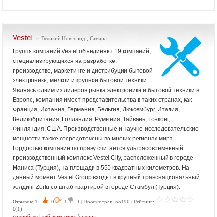
Vestel
, г. Великий Новгород , Самара
Группа компаний Vestel объединяет 19 компаний,
специализирующихся на разработке,
производстве, маркетинге и дистрибуции бытовой
электроники, мелкой и крупной бытовой техники.
Являясь одним из лидеров рынка электроники и бытовой техники в
Европе, компания имеет представительства в таких странах, как
Франция, Испания, Германия, Бельгия, Люксембург, Италия,
Великобритания, Голландия, Румыния, Тайвань, Гонконг,
Финляндия, США. Производственные и научно-исследовательские
мощности также сосредоточены во многих регионах мира.
Гордостью компании по праву считается ультрасовременный
производственный комплекс Vestel City, расположенный в городе
Маниса (Турция), на площади в 550 квадратных километров. На
данный момент Vestel Group входит в крупный транснациональный
холдинг Zorlu со штаб-квартирой в городе Стамбул (Турция).
Отзывов: 1
−0
−1
−0 | Просмотров: 55190 | Рейтинг:
0(1)
подробнее
|
добавить отзыв/оценить