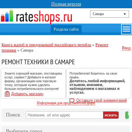
Полная версия
Книга жалоб и предложений российского ретейла
»
Ремонт
Вход
техники
»
Самара
РЕМОНТ ТЕХНИКИ В САМАРЕ
Знаете хороший магазин, поставщика
Потребители! Боритесь за свои
услуг, сервис? Добавьте в каталог
права.
Делитесь любой информацией,
фирму, организацию или торговую
отзывом, мнением,
точку, которым нужно уделить
наблюдением о магазинах и
больше потребительского контроля!
услугах.
Добавить магазин
Оставьте свой комментарий
Информация для представителей фирм
Поиск
на
ка
Выберите город