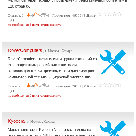
мелкой бытовой техники с продукцией, представленной более чем в
120 странах.
Отзывов: 0
−0
−0
−0 | Просмотров: 46888 | Рейтинг:
0(0)
подробнее
|
добавить отзыв/оценить
RoverComputers
, г. Москва , Самара
RoverComputers - независимая группа компаний со
сто процентным российским капиталом,
включающая в себя производство и дистрибуцию
компьютерной техники и цифровой электроники.
Отзывов: 0
−0
−0
−0 | Просмотров: 29439 | Рейтинг:
0(0)
подробнее
|
добавить отзыв/оценить
Kyocera
, г. Москва , Самара
Марка принтеров Kyocera Mita представлена на
российском рынке с 1999 года, хорошо известна в