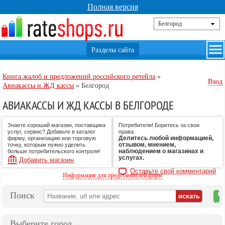
Полная версия
Книга жалоб и предложений российского ретейла
»
Вход
Авиакассы и ЖД кассы
»
Белгород
АВИАКАССЫ И ЖД КАССЫ В БЕЛГОРОДЕ
Знаете хороший магазин, поставщика
Потребители! Боритесь за свои
услуг, сервис? Добавьте в каталог
права.
Делитесь любой информацией,
фирму, организацию или торговую
отзывом, мнением,
точку, которым нужно уделить
наблюдением о магазинах и
больше потребительского контроля!
услугах.
Добавить магазин
Оставьте свой комментарий
Информация для представителей фирм
Поиск
на
ка
Выберите город