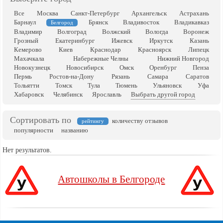
Все
Москва
Санкт-Петербург
Архангельск
Астрахань
Барнаул
Брянск
Владивосток
Владикавказ
Белгород
Владимир
Волгоград
Волжский
Вологда
Воронеж
Грозный
Екатеринбург
Ижевск
Иркутск
Казань
Кемерово
Киев
Краснодар
Красноярск
Липецк
Махачкала
Набережные Челны
Нижний Новгород
Новокузнецк
Новосибирск
Омск
Оренбург
Пенза
Пермь
Ростов-на-Дону
Рязань
Самара
Саратов
Тольятти
Томск
Тула
Тюмень
Ульяновск
Уфа
Хабаровск
Челябинск
Ярославль
Выбрать другой город
Сортировать по
количеству отзывов
рейтингу
популярности
названию
Нет результатов.
Автошколы в Белгороде