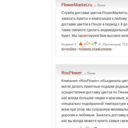
FlowerMarket.ru
, г. Пенза
Служба доставки цветов FlowerMarket.ru
заказать букеты и композиции к любому
доставки цветов в Пензе в период с 9 д
также сможете сделать индивидуальный 
букет. Мы гарантируем Вам высокое кач
Отзывов: 0
−0
−0
−0 | Просмотров: 7221
подробнее
|
добавить отзыв/оценить
RosFlower
, г. Пенза
Компания «RosFlower» объединила цвет
могли делать приятные подарки родным,
осуществляем доставку цветов по Пензе 
нас всегда большие скидки и красивые,
специально подобранной температуре и 
всем при этом, мы сохраняем минималь
дорогим и любимым. Заказать доставку в
нас вы всегда можете купить самые свеж