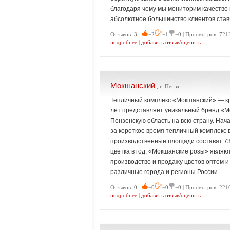
благодаря чему мы мониторим качество 
абсолютное большинство клиентов ставя
Отзывов: 3
−2
−1
−0 | Просмотров: 7212
подробнее
|
добавить отзыв/оценить
Мокшанский
, г. Пенза
Тепличный комплекс «Мокшанский» — кр
лет представляет уникальный бренд «
Пензенскую область на всю страну. Нача
за короткое время тепличный комплекс в
производственные площади составят 73
цветка в год. «Мокшанские розы» явля
производство и продажу цветов оптом и 
различные города и регионы России.
Отзывов: 0
−0
−0
−0 | Просмотров: 221
подробнее
|
добавить отзыв/оценить