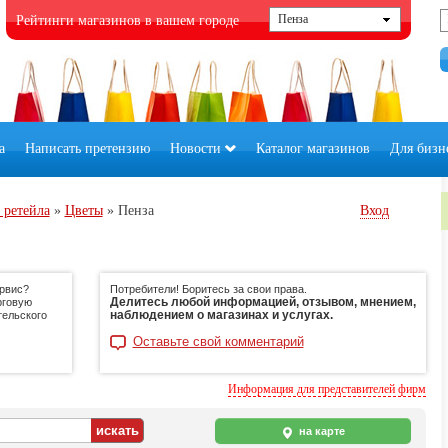
Рейтинги магазинов в вашем городе
а
Написать претензию
Новости
Каталог магазинов
Для бизн
 ретейла
»
Цветы
»
Пенза
Вход
ервис?
Потребители! Боритесь за свои права.
Делитесь любой информацией, отзывом, мнением,
рговую
наблюдением о магазинах и услугах.
тельского
Оставьте свой комментарий
Информация для представителей фирм
на карте