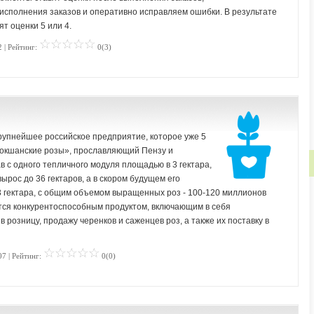
исполнения заказов и оперативно исправляем ошибки. В результате
т оценки 5 или 4.
 | Рейтинг:
0(3)
упнейшее российское предприятие, которое уже 5
Мокшанские розы», прославляющий Пензу и
в с одного тепличного модуля площадью в 3 гектара,
ырос до 36 гектаров, а в скором будущем его
 гектара, с общим объемом выращенных роз - 100-120 миллионов
ются конкурентоспособным продуктом, включающим в себя
в розницу, продажу черенков и саженцев роз, а также их поставку в
07 | Рейтинг:
0(0)