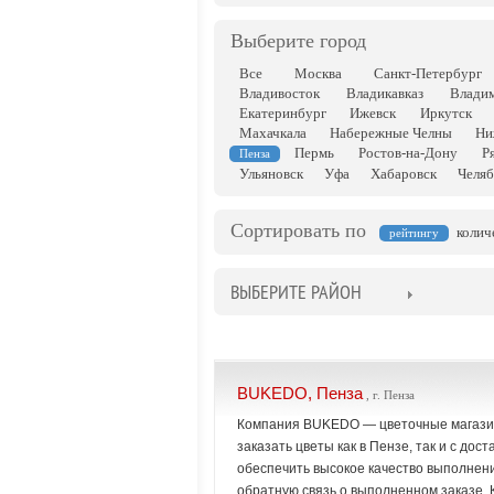
Выберите город
Все
Москва
Санкт-Петербург
Владивосток
Владикавказ
Влади
Екатеринбург
Ижевск
Иркутск
Махачкала
Набережные Челны
Ни
Пермь
Ростов-на-Дону
Р
Пенза
Ульяновск
Уфа
Хабаровск
Челяб
Сортировать по
колич
рейтингу
ВЫБЕРИТЕ РАЙОН
BUKEDO, Пенза
, г. Пенза
Компания BUKEDO — цветочные магазины
заказать цветы как в Пензе, так и с дос
обеспечить высокое качество выполнени
обратную связь о выполненном заказе. 