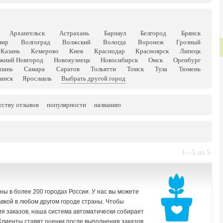
Архангельск
Астрахань
Барнаул
Белгород
Брянск
мир
Волгоград
Волжский
Вологда
Воронеж
Грозный
Казань
Кемерово
Киев
Краснодар
Красноярск
Липецк
жний Новгород
Новокузнецк
Новосибирск
Омск
Оренбург
язань
Самара
Саратов
Тольятти
Томск
Тула
Тюмень
инск
Ярославль
Выбрать другой город
еству отзывов
популярности
названию
1—5 из 5.
 в более 200 городах России. У нас вы можете
тавкой в любом другом городе страны. Чтобы
я заказов, наша система автоматически собирает
Клиенты ставят оценки после выполнения заказов,