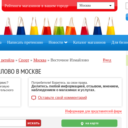
Рейтинги магазинов в вашем городе
а
Написать претензию
Новости
Каталог магазинов
Для бизн
 ретейла
»
Спорт
»
Москва
»
Восточное Измайлово
Вход
ЛОВО В МОСКВЕ
ервис?
Потребители! Боритесь за свои права.
Делитесь любой информацией, отзывом, мнением,
рговую
наблюдением о магазинах и услугах.
тельского
Оставьте свой комментарий
Информация для представителей фирм
на карте