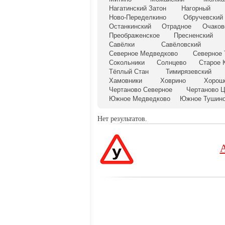
Нагатинский Затон
Нагорный
Ново-Переделкино
Обручевский
Останкинский
Отрадное
Очаков
Преображенское
Пресненский
Савёлки
Савёловский
Северное Медведково
Северное
Сокольники
Солнцево
Старое 
Тёплый Стан
Тимирязевский
Хамовники
Ховрино
Хорош
Чертаново Северное
Чертаново 
Южное Медведково
Южное Тушин
Нет результатов.