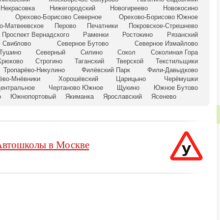
Некрасовка
Нижегородский
Новогиреево
Новокосино
Орехово-Борисово Северное
Орехово-Борисово Южное
о-Матвеевское
Перово
Печатники
Покровское-Стрешнево
Проспект Вернадского
Раменки
Ростокино
Рязанский
Свиблово
Северное Бутово
Северное Измайлово
 Тушино
Северный
Силино
Сокол
Соколиная Гора
Крюково
Строгино
Таганский
Тверской
Текстильщики
Тропарёво-Никулино
Филёвский Парк
Фили-Давыдково
ёво-Мнёвники
Хорошёвский
Царицыно
Черёмушки
Центральное
Чертаново Южное
Щукино
Южное Бутово
о
Южнопортовый
Якиманка
Ярославский
Ясенево
Автошколы в Москве