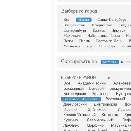
Выберите город
Все
Санкт-Петербург
Москва
Владивосток
Владикавказ
Влади
Екатеринбург
Ижевск
Иркутск
Махачкала
Набережные Челны
Ни
Пенза
Пермь
Ростов-на-Дону
Р
Ульяновск
Уфа
Хабаровск
Челяб
Сортировать по
колич
рейтингу
ВЫБЕРИТЕ РАЙОН
Все
Академический
Алексеев
Басманный
Беговой
Бескуднико
Богородское
Братеево
Бутырск
Восточный
Восточное Измайлово
Даниловский
Дмитровский
Дон
Зюзино
Зябликово
Иванов
Косино-Ухтомский
Котловка
Кра
Куркино
Левобережный
Леф
Люблино
Марфино
Марьина Р
Митино
Можайский
Молжа