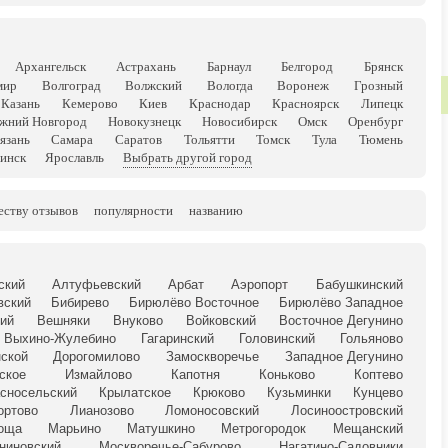
Архангельск
Астрахань
Барнаул
Белгород
Брянск
мир
Волгоград
Волжский
Вологда
Воронеж
Грозный
Казань
Кемерово
Киев
Краснодар
Красноярск
Липецк
жний Новгород
Новокузнецк
Новосибирск
Омск
Оренбург
язань
Самара
Саратов
Тольятти
Томск
Тула
Тюмень
инск
Ярославль
Выбрать другой город
еству отзывов
популярности
названию
ский
Алтуфьевский
Арбат
Аэропорт
Бабушкинский
вский
Бибирево
Бирюлёво Восточное
Бирюлёво Западное
ий
Вешняки
Внуково
Войковский
Восточное Дегунино
Выхино-Жулебино
Гагаринский
Головинский
Гольяново
ской
Дорогомилово
Замоскворечье
Западное Дегунино
ское
Измайлово
Капотня
Коньково
Коптево
сносельский
Крылатское
Крюково
Кузьминки
Кунцево
ортово
Лианозово
Ломоносовский
Лосиноостровский
оща
Марьино
Матушкино
Метрогородок
Мещанский
ниновский
Москворечье-Сабурово
Нагатино-Садовники