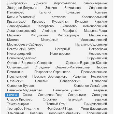
Дмитровский
Донской
Дорогомилово
Замоскворечье
Западное Дегунино
Зюзино
Зябликово
Ивановское
Измайлово
Капотня
Коньково
Коптево
Косино-Ухтомский
Котловка
Красносельский
Крылатское
Крюково
Кузьминки
Кунцево
Куркино
Левобережный
Лефортово
Лианозово
Ломоносовский
Лосиноостровский
Люблино
Марфино
Марьина Роща
Марьино
Матушкино
Метрогородок
Мещанский
Митино
Можайский
Молжаниновский
Москворечье-Сабурово
Нагатино-Садовники
Нагатинский Затон
Нагорный
Некрасовка
Нижегородский
Новогиреево
Новокосино
Ново-Переделкино
Обручевский
Орехово-Борисово Северное
Орехово-Борисово Южное
Останкинский
Отрадное
Очаково-Матвеевское
Перово
Печатники
Покровское-Стрешнево
Преображенское
Пресненский
Проспект Вернадского
Раменки
Ростокино
Рязанский
Савёлки
Савёловский
Свиблово
Северное Бутово
Северное Измайлово
Северное Медведково
Северное Тушино
Северный
Сокол
Соколиная Гора
Сокольники
Солнцево
Силино
Старое Крюково
Строгино
Таганский
Тверской
Текстильщики
Тёплый Стан
Тимирязевский
Тропарёво-Никулино
Филёвский Парк
Фили-Давыдково
Хамовники
Ховрино
Хорошёво-Мнёвники
Хорошёвский