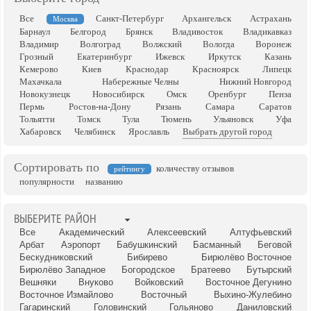
Все
Санкт-Петербург
Архангельск
Астрахань
Москва
Барнаул
Белгород
Брянск
Владивосток
Владикавказ
Владимир
Волгоград
Волжский
Вологда
Воронеж
Грозный
Екатеринбург
Ижевск
Иркутск
Казань
Кемерово
Киев
Краснодар
Красноярск
Липецк
Махачкала
Набережные Челны
Нижний Новгород
Новокузнецк
Новосибирск
Омск
Оренбург
Пенза
Пермь
Ростов-на-Дону
Рязань
Самара
Саратов
Тольятти
Томск
Тула
Тюмень
Ульяновск
Уфа
Хабаровск
Челябинск
Ярославль
Выбрать другой город
Сортировать по
количеству отзывов
рейтингу
популярности
названию
ВЫБЕРИТЕ РАЙОН
Все
Академический
Алексеевский
Алтуфьевский
Арбат
Аэропорт
Бабушкинский
Басманный
Беговой
Бескудниковский
Бибирево
Бирюлёво Восточное
Бирюлёво Западное
Богородское
Братеево
Бутырский
Вешняки
Внуково
Войковский
Восточное Дегунино
Восточное Измайлово
Восточный
Выхино-Жулебино
Гагаринский
Головинский
Гольяново
Даниловский