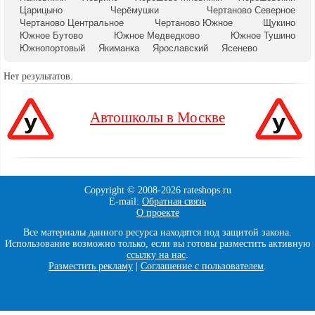
Царицыно
Черёмушки
Чертаново Северное
Чертаново Центральное
Чертаново Южное
Щукино
Южное Бутово
Южное Медведково
Южное Тушино
Южнопортовый
Якиманка
Ярославский
Ясенево
Нет результатов.
Автошколы в Москве
Copyright © 2008-
2026 rateshops.ru
E-mail:
Обратная связь
О проекте
Все материалы данного ресурса находятся под защитой закона.
Использование возможно только, если вы готовы разместить активную
ссылку на нас
.
Разместить рекламу
|
Соглашение с пользователем
.