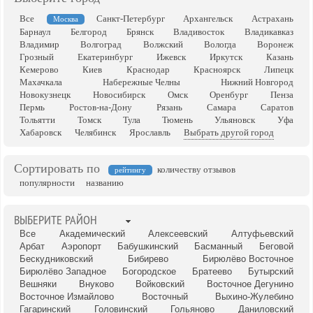
Все
Санкт-Петербург
Архангельск
Астрахань
Москва
Барнаул
Белгород
Брянск
Владивосток
Владикавказ
Владимир
Волгоград
Волжский
Вологда
Воронеж
Грозный
Екатеринбург
Ижевск
Иркутск
Казань
Кемерово
Киев
Краснодар
Красноярск
Липецк
Махачкала
Набережные Челны
Нижний Новгород
Новокузнецк
Новосибирск
Омск
Оренбург
Пенза
Пермь
Ростов-на-Дону
Рязань
Самара
Саратов
Тольятти
Томск
Тула
Тюмень
Ульяновск
Уфа
Хабаровск
Челябинск
Ярославль
Выбрать другой город
Сортировать по
количеству отзывов
рейтингу
популярности
названию
ВЫБЕРИТЕ РАЙОН
Все
Академический
Алексеевский
Алтуфьевский
Арбат
Аэропорт
Бабушкинский
Басманный
Беговой
Бескудниковский
Бибирево
Бирюлёво Восточное
Бирюлёво Западное
Богородское
Братеево
Бутырский
Вешняки
Внуково
Войковский
Восточное Дегунино
Восточное Измайлово
Восточный
Выхино-Жулебино
Гагаринский
Головинский
Гольяново
Даниловский