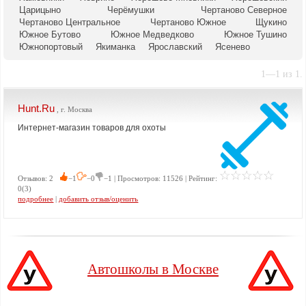
Царицыно
Черёмушки
Чертаново Северное
Чертаново Центральное
Чертаново Южное
Щукино
Южное Бутово
Южное Медведково
Южное Тушино
Южнопортовый
Якиманка
Ярославский
Ясенево
1—1 из 1.
Hunt.Ru
, г. Москва
Интернет-магазин товаров для охоты
Отзывов: 2
−1
−0
−1 | Просмотров: 11526 | Рейтинг:
0(3)
подробнее
|
добавить отзыв/оценить
Автошколы в Москве