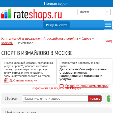
Полная версия
Книга жалоб и предложений российского ретейла
»
Спорт
»
Вход
Москва
»
Измайлово
СПОРТ В ИЗМАЙЛОВО В МОСКВЕ
Знаете хороший магазин, поставщика
Потребители! Боритесь за свои
услуг, сервис? Добавьте в каталог
права.
Делитесь любой информацией,
фирму, организацию или торговую
отзывом, мнением,
точку, которым нужно уделить
наблюдением о магазинах и
больше потребительского контроля!
услугах.
Добавить магазин
Оставьте свой комментарий
Информация для представителей фирм
Поиск
на
ка
Выберите город