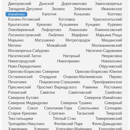
Дмитровский
Донской
Дорогомилово
Замоскворечье
Западное Дегунино
Зюзино
Зябликово
Ивановское
Капотня
Коньково
Коптево
Измайлово
Косино-Ухтомский
Котловка
Красносельский
Крылатское
Крюково
Кузьминки
Кунцево
Куркино
Левобережный
Лефортово
Лианозово
Ломоносовский
Лосиноостровский
Люблино
Марфино
Марьина Роща
Марьино
Матушкино
Метрогородок
Мещанский
Митино
Можайский
Молжаниновский
Москворечье-Сабурово
Нагатино-Садовники
Нагатинский Затон
Нагорный
Некрасовка
Нижегородский
Новогиреево
Новокосино
Ново-Переделкино
Обручевский
Орехово-Борисово Северное
Орехово-Борисово Южное
Останкинский
Отрадное
Очаково-Матвеевское
Перово
Печатники
Покровское-Стрешнево
Преображенское
Пресненский
Проспект Вернадского
Раменки
Ростокино
Рязанский
Савёлки
Савёловский
Свиблово
Северное Бутово
Северное Измайлово
Северное Медведково
Северное Тушино
Северный
Силино
Сокол
Соколиная Гора
Сокольники
Солнцево
Старое Крюково
Строгино
Таганский
Тверской
Текстильщики
Тёплый Стан
Тимирязевский
Тропарёво-Никулино
Филёвский Парк
Фили-Давыдково
Хамовники
Ховрино
Хорошёво-Мнёвники
Хорошёвский