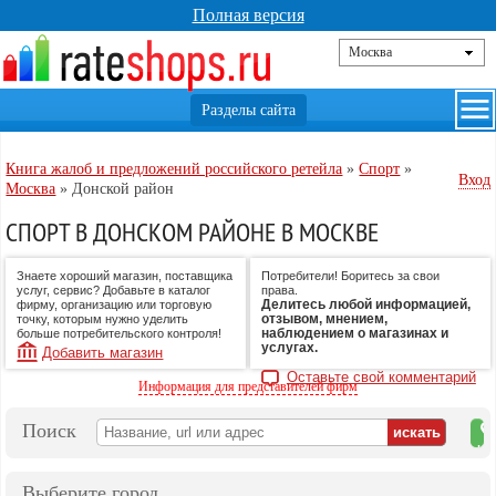
Полная версия
Книга жалоб и предложений российского ретейла
»
Спорт
»
Вход
Москва
»
Донской район
СПОРТ В ДОНСКОМ РАЙОНЕ В МОСКВЕ
Знаете хороший магазин, поставщика
Потребители! Боритесь за свои
услуг, сервис? Добавьте в каталог
права.
Делитесь любой информацией,
фирму, организацию или торговую
отзывом, мнением,
точку, которым нужно уделить
наблюдением о магазинах и
больше потребительского контроля!
услугах.
Добавить магазин
Оставьте свой комментарий
Информация для представителей фирм
Поиск
на
ка
Выберите город