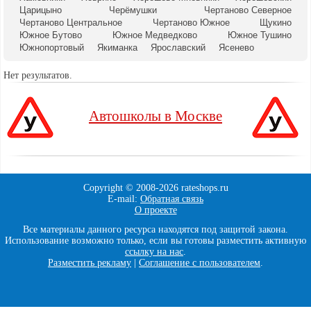
Царицыно
Черёмушки
Чертаново Северное
Чертаново Центральное
Чертаново Южное
Щукино
Южное Бутово
Южное Медведково
Южное Тушино
Южнопортовый
Якиманка
Ярославский
Ясенево
Нет результатов.
Автошколы в Москве
Copyright © 2008-
2026 rateshops.ru
E-mail:
Обратная связь
О проекте
Все материалы данного ресурса находятся под защитой закона.
Использование возможно только, если вы готовы разместить активную
ссылку на нас
.
Разместить рекламу
|
Соглашение с пользователем
.