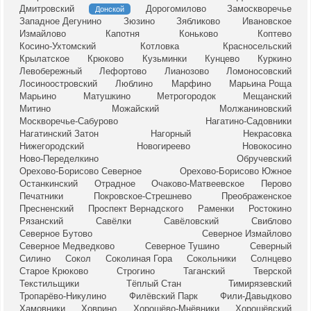
Дмитровский
Дорогомилово
Замоскворечье
Донской
Западное Дегунино
Зюзино
Зябликово
Ивановское
Измайлово
Капотня
Коньково
Коптево
Косино-Ухтомский
Котловка
Красносельский
Крылатское
Крюково
Кузьминки
Кунцево
Куркино
Левобережный
Лефортово
Лианозово
Ломоносовский
Лосиноостровский
Люблино
Марфино
Марьина Роща
Марьино
Матушкино
Метрогородок
Мещанский
Митино
Можайский
Молжаниновский
Москворечье-Сабурово
Нагатино-Садовники
Нагатинский Затон
Нагорный
Некрасовка
Нижегородский
Новогиреево
Новокосино
Ново-Переделкино
Обручевский
Орехово-Борисово Северное
Орехово-Борисово Южное
Останкинский
Отрадное
Очаково-Матвеевское
Перово
Печатники
Покровское-Стрешнево
Преображенское
Пресненский
Проспект Вернадского
Раменки
Ростокино
Рязанский
Савёлки
Савёловский
Свиблово
Северное Бутово
Северное Измайлово
Северное Медведково
Северное Тушино
Северный
Силино
Сокол
Соколиная Гора
Сокольники
Солнцево
Старое Крюково
Строгино
Таганский
Тверской
Текстильщики
Тёплый Стан
Тимирязевский
Тропарёво-Никулино
Филёвский Парк
Фили-Давыдково
Хамовники
Ховрино
Хорошёво-Мнёвники
Хорошёвский