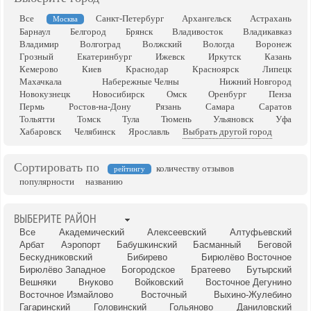
Все
Санкт-Петербург
Архангельск
Астрахань
Москва
Барнаул
Белгород
Брянск
Владивосток
Владикавказ
Владимир
Волгоград
Волжский
Вологда
Воронеж
Грозный
Екатеринбург
Ижевск
Иркутск
Казань
Кемерово
Киев
Краснодар
Красноярск
Липецк
Махачкала
Набережные Челны
Нижний Новгород
Новокузнецк
Новосибирск
Омск
Оренбург
Пенза
Пермь
Ростов-на-Дону
Рязань
Самара
Саратов
Тольятти
Томск
Тула
Тюмень
Ульяновск
Уфа
Хабаровск
Челябинск
Ярославль
Выбрать другой город
Сортировать по
количеству отзывов
рейтингу
популярности
названию
ВЫБЕРИТЕ РАЙОН
Все
Академический
Алексеевский
Алтуфьевский
Арбат
Аэропорт
Бабушкинский
Басманный
Беговой
Бескудниковский
Бибирево
Бирюлёво Восточное
Бирюлёво Западное
Богородское
Братеево
Бутырский
Вешняки
Внуково
Войковский
Восточное Дегунино
Восточное Измайлово
Восточный
Выхино-Жулебино
Гагаринский
Головинский
Гольяново
Даниловский