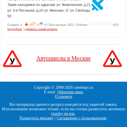
Также находимся по адресам: ул. Живописная, д.21
ул. 3-я Песчаная, д.2А ул. Минская, 1Г ул. Свободы,
50
Отзывов: 0
−0
−0
−0 | Просмотров: 2853 | Рейтинг:
0(0)
подробнее
|
добавить отзыв/оценить
Автошколы в Москве
Copyright © 2008-
2026 rateshops.ru
E-mail:
Обратная связь
О проекте
Все материалы данного ресурса находятся под защитой закона.
Использование возможно только, если вы готовы разместить активную
ссылку на нас
.
Разместить рекламу
|
Соглашение с пользователем
.