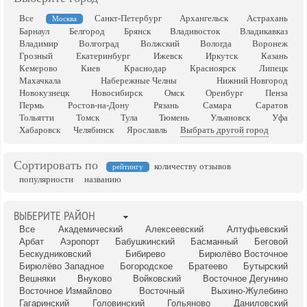
Все
Санкт-Петербург
Архангельск
Астрахань
Москва
Барнаул
Белгород
Брянск
Владивосток
Владикавказ
Владимир
Волгоград
Волжский
Вологда
Воронеж
Грозный
Екатеринбург
Ижевск
Иркутск
Казань
Кемерово
Киев
Краснодар
Красноярск
Липецк
Махачкала
Набережные Челны
Нижний Новгород
Новокузнецк
Новосибирск
Омск
Оренбург
Пенза
Пермь
Ростов-на-Дону
Рязань
Самара
Саратов
Тольятти
Томск
Тула
Тюмень
Ульяновск
Уфа
Хабаровск
Челябинск
Ярославль
Выбрать другой город
Сортировать по
количеству отзывов
рейтингу
популярности
названию
ВЫБЕРИТЕ РАЙОН
Все
Академический
Алексеевский
Алтуфьевский
Арбат
Аэропорт
Бабушкинский
Басманный
Беговой
Бескудниковский
Бибирево
Бирюлёво Восточное
Бирюлёво Западное
Богородское
Братеево
Бутырский
Вешняки
Внуково
Войковский
Восточное Дегунино
Восточное Измайлово
Восточный
Выхино-Жулебино
Гагаринский
Головинский
Гольяново
Даниловский