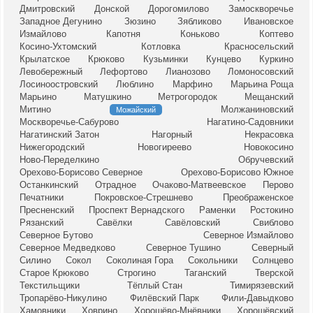
Дмитровский
Донской
Дорогомилово
Замоскворечье
Западное Дегунино
Зюзино
Зябликово
Ивановское
Измайлово
Капотня
Коньково
Коптево
Косино-Ухтомский
Котловка
Красносельский
Крылатское
Крюково
Кузьминки
Кунцево
Куркино
Левобережный
Лефортово
Лианозово
Ломоносовский
Лосиноостровский
Люблино
Марфино
Марьина Роща
Марьино
Матушкино
Метрогородок
Мещанский
Митино
Молжаниновский
Можайский
Москворечье-Сабурово
Нагатино-Садовники
Нагатинский Затон
Нагорный
Некрасовка
Нижегородский
Новогиреево
Новокосино
Ново-Переделкино
Обручевский
Орехово-Борисово Северное
Орехово-Борисово Южное
Останкинский
Отрадное
Очаково-Матвеевское
Перово
Печатники
Покровское-Стрешнево
Преображенское
Пресненский
Проспект Вернадского
Раменки
Ростокино
Рязанский
Савёлки
Савёловский
Свиблово
Северное Бутово
Северное Измайлово
Северное Медведково
Северное Тушино
Северный
Силино
Сокол
Соколиная Гора
Сокольники
Солнцево
Старое Крюково
Строгино
Таганский
Тверской
Текстильщики
Тёплый Стан
Тимирязевский
Тропарёво-Никулино
Филёвский Парк
Фили-Давыдково
Хамовники
Ховрино
Хорошёво-Мнёвники
Хорошёвский