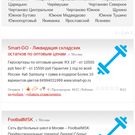
Царицыно
Черёмушки
Чертаново Северное
Чертаново Центральное
Чертаново Южное
Щукино
Южное Бутово
Южное Медведково
Южное Тушино
Южнопортовый
Якиманка
Ярославский
Ясенево
1—2 из 2.
Smart-GO - Ликвидация складских
остатков по оптовым ценам
, г. Москва
Гироскутеры по оптовым ценам: RX 10" - от 10500
руб Neo 8" - от 15500 руб Гарантия 1 год по всей
России. Акб Samsung + сумка в подарок! Более 10
вариантов цветов 84994031999 www.smart-go.ru
Отзывов: 1
−1
−0
−0 | Просмотров: 4632 | Рейтинг:
0(1)
подробнее
|
добавить отзыв/оценить
FootballMSK
, г. Москва
Сеть футбольных школ в Москве – FootballMSK.
Профессиональные тренера! Лагеря! Сборы!