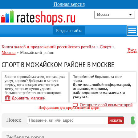
Полная версия
Книга жалоб и предложений российского ретейла
»
Спорт
»
Вход
Москва
»
Можайский район
СПОРТ В МОЖАЙСКОМ РАЙОНЕ В МОСКВЕ
Знаете хороший магазин, поставщика
Потребители! Боритесь за свои
услуг, сервис? Добавьте в каталог
права.
Делитесь любой информацией,
фирму, организацию или торговую
отзывом, мнением,
точку, которым нужно уделить
наблюдением о магазинах и
больше потребительского контроля!
услугах.
Добавить магазин
Оставьте свой комментарий
Информация для представителей фирм
Поиск
на
ка
Выберите город