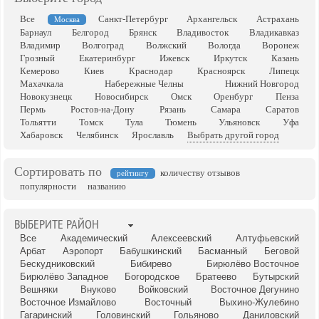
Все
Санкт-Петербург
Архангельск
Астрахань
Москва
Барнаул
Белгород
Брянск
Владивосток
Владикавказ
Владимир
Волгоград
Волжский
Вологда
Воронеж
Грозный
Екатеринбург
Ижевск
Иркутск
Казань
Кемерово
Киев
Краснодар
Красноярск
Липецк
Махачкала
Набережные Челны
Нижний Новгород
Новокузнецк
Новосибирск
Омск
Оренбург
Пенза
Пермь
Ростов-на-Дону
Рязань
Самара
Саратов
Тольятти
Томск
Тула
Тюмень
Ульяновск
Уфа
Хабаровск
Челябинск
Ярославль
Выбрать другой город
Сортировать по
количеству отзывов
рейтингу
популярности
названию
ВЫБЕРИТЕ РАЙОН
Все
Академический
Алексеевский
Алтуфьевский
Арбат
Аэропорт
Бабушкинский
Басманный
Беговой
Бескудниковский
Бибирево
Бирюлёво Восточное
Бирюлёво Западное
Богородское
Братеево
Бутырский
Вешняки
Внуково
Войковский
Восточное Дегунино
Восточное Измайлово
Восточный
Выхино-Жулебино
Гагаринский
Головинский
Гольяново
Даниловский