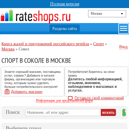
Полная версия
Книга жалоб и предложений российского ретейла
»
Спорт
»
Вход
Москва
»
Сокол
СПОРТ В СОКОЛЕ В МОСКВЕ
Знаете хороший магазин, поставщика
Потребители! Боритесь за свои
услуг, сервис? Добавьте в каталог
права.
Делитесь любой информацией,
фирму, организацию или торговую
отзывом, мнением,
точку, которым нужно уделить
наблюдением о магазинах и
больше потребительского контроля!
услугах.
Добавить магазин
Оставьте свой комментарий
Информация для представителей фирм
Поиск
на
ка
Выберите город