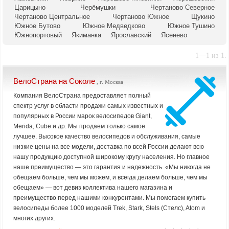
Царицыно
Черёмушки
Чертаново Северное
Чертаново Центральное
Чертаново Южное
Щукино
Южное Бутово
Южное Медведково
Южное Тушино
Южнопортовый
Якиманка
Ярославский
Ясенево
1—1 из 1.
ВелоСтрана на Соколе
, г. Москва
Компания ВелоСтрана предоставляет полный
спектр услуг в области продажи самых известных и
популярных в России марок велосипедов Giant,
Merida, Cube и др. Мы продаем только самое
лучшее. Высокое качество велосипедов и обслуживания, самые
низкие цены на все модели, доставка по всей России делают всю
нашу продукцию доступной широкому кругу населения. Но главное
наше преимущество — это гарантия и надежность. «Мы никогда не
обещаем больше, чем мы можем, и всегда делаем больше, чем мы
обещаем» — вот девиз коллектива нашего магазина и
преимущество перед нашими конкурентами. Мы помогаем купить
велосипеды более 1000 моделей Trek, Stark, Stels (Стелс), Atom и
многих других.