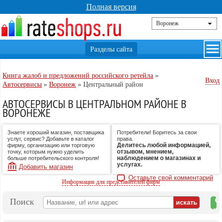
Полная версия
Книга жалоб и предложений российского ретейла
»
Вход
Автосервисы
»
Воронеж
»
Центральный район
АВТОСЕРВИСЫ В ЦЕНТРАЛЬНОМ РАЙОНЕ В
ВОРОНЕЖЕ
Знаете хороший магазин, поставщика
Потребители! Боритесь за свои
услуг, сервис? Добавьте в каталог
права.
Делитесь любой информацией,
фирму, организацию или торговую
отзывом, мнением,
точку, которым нужно уделить
наблюдением о магазинах и
больше потребительского контроля!
услугах.
Добавить магазин
Оставьте свой комментарий
Информация для представителей фирм
Поиск
на
ка