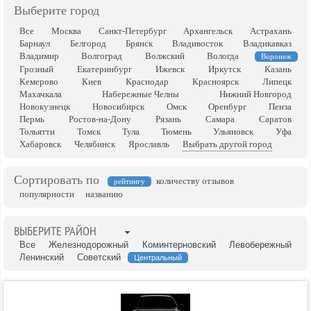
Выберите город
Все
Москва
Санкт-Петербург
Архангельск
Астрахань
Барнаул
Белгород
Брянск
Владивосток
Владикавказ
Владимир
Волгоград
Волжский
Вологда
Воронеж
Грозный
Екатеринбург
Ижевск
Иркутск
Казань
Кемерово
Киев
Краснодар
Красноярск
Липецк
Махачкала
Набережные Челны
Нижний Новгород
Новокузнецк
Новосибирск
Омск
Оренбург
Пенза
Пермь
Ростов-на-Дону
Рязань
Самара
Саратов
Тольятти
Томск
Тула
Тюмень
Ульяновск
Уфа
Хабаровск
Челябинск
Ярославль
Выбрать другой город
Сортировать по
количеству отзывов
рейтингу
популярности
названию
ВЫБЕРИТЕ РАЙОН
Все
Железнодорожный
Коминтерновский
Левобережный
Ленинский
Советский
Центральный