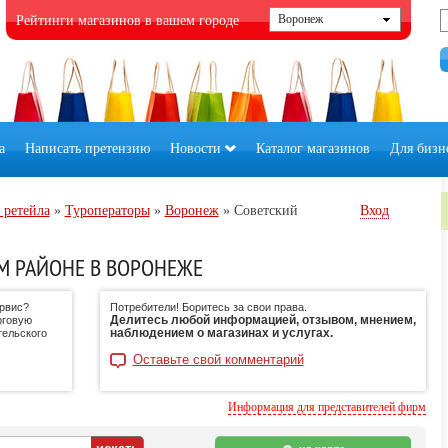
Рейтинги магазинов в вашем городе
а
Написать претензию
Новости
Каталог магазинов
Для бизн
 ретейла
»
Туроператоры
»
Воронеж
»
Советский
Вход
М РАЙОНЕ В ВОРОНЕЖЕ
ервис?
Потребители! Боритесь за свои права.
Делитесь любой информацией, отзывом, мнением,
рговую
наблюдением о магазинах и услугах.
тельского
Оставьте свой комментарий
Информация для представителей фирм