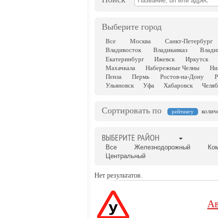
Выберите город
Все
Москва
Санкт-Петербург
Владивосток
Владикавказ
Влади
Екатеринбург
Ижевск
Иркутск
Махачкала
Набережные Челны
Ни
Пенза
Пермь
Ростов-на-Дону
Р
Ульяновск
Уфа
Хабаровск
Челяб
Сортировать по
колич
рейтингу
ВЫБЕРИТЕ РАЙОН
Все
Железнодорожный
Ко
Центральный
Нет результатов.
Ав