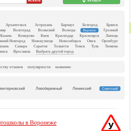
на карте
Архангельск
Астрахань
Барнаул
Белгород
Брянск
мир
Волгоград
Волжский
Вологда
Грозный
Воронеж
Казань
Кемерово
Киев
Краснодар
Красноярск
Липецк
жний Новгород
Новокузнецк
Новосибирск
Омск
Оренбург
язань
Самара
Саратов
Тольятти
Томск
Тула
Тюмень
инск
Ярославль
Выбрать другой город
еству отзывов
популярности
названию
минтерновский
Левобережный
Ленинский
Советский
тошколы в Воронеже