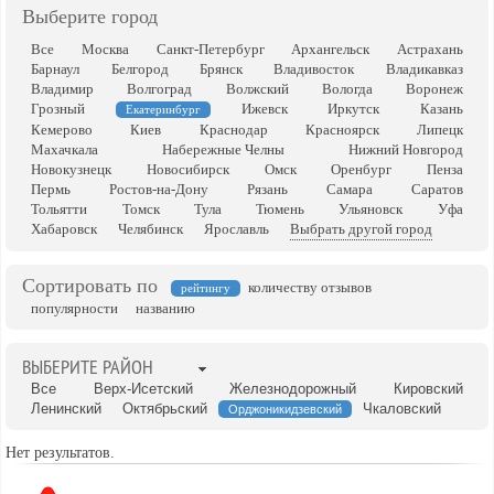
Выберите город
Все
Москва
Санкт-Петербург
Архангельск
Астрахань
Барнаул
Белгород
Брянск
Владивосток
Владикавказ
Владимир
Волгоград
Волжский
Вологда
Воронеж
Грозный
Ижевск
Иркутск
Казань
Екатеринбург
Кемерово
Киев
Краснодар
Красноярск
Липецк
Махачкала
Набережные Челны
Нижний Новгород
Новокузнецк
Новосибирск
Омск
Оренбург
Пенза
Пермь
Ростов-на-Дону
Рязань
Самара
Саратов
Тольятти
Томск
Тула
Тюмень
Ульяновск
Уфа
Хабаровск
Челябинск
Ярославль
Выбрать другой город
Сортировать по
количеству отзывов
рейтингу
популярности
названию
ВЫБЕРИТЕ РАЙОН
Все
Верх-Исетский
Железнодорожный
Кировский
Ленинский
Октябрьский
Чкаловский
Орджоникидзевский
Нет результатов.