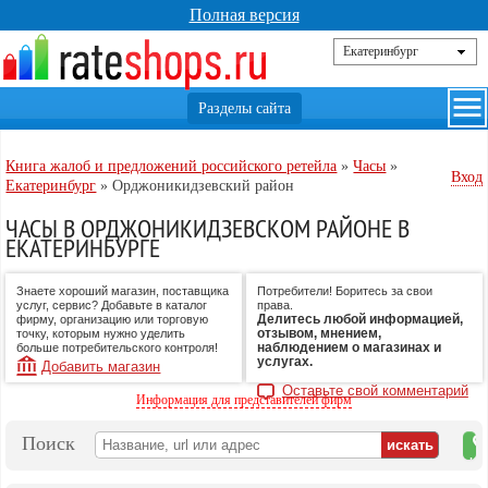
Полная версия
Книга жалоб и предложений российского ретейла
»
Часы
»
Вход
Екатеринбург
»
Орджоникидзевский район
ЧАСЫ В ОРДЖОНИКИДЗЕВСКОМ РАЙОНЕ В
ЕКАТЕРИНБУРГЕ
Знаете хороший магазин, поставщика
Потребители! Боритесь за свои
услуг, сервис? Добавьте в каталог
права.
Делитесь любой информацией,
фирму, организацию или торговую
отзывом, мнением,
точку, которым нужно уделить
наблюдением о магазинах и
больше потребительского контроля!
услугах.
Добавить магазин
Оставьте свой комментарий
Информация для представителей фирм
Поиск
на
ка