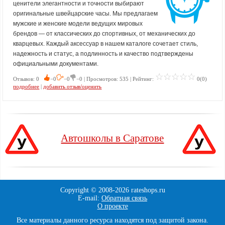
ценители элегантности и точности выбирают
оригинальные швейцарские часы. Мы предлагаем
мужские и женские модели ведущих мировых
брендов — от классических до спортивных, от механических до
кварцевых. Каждый аксессуар в нашем каталоге сочетает стиль,
надежность и статус, а подлинность и качество подтверждены
официальными документами.
Отзывов: 0
−0
−0
−0 | Просмотров: 535 | Рейтинг:
0(0)
подробнее
|
добавить отзыв/оценить
Автошколы в Саратове
Copyright © 2008-
2026 rateshops.ru
E-mail:
Обратная связь
О проекте
Все материалы данного ресурса находятся под защитой закона.