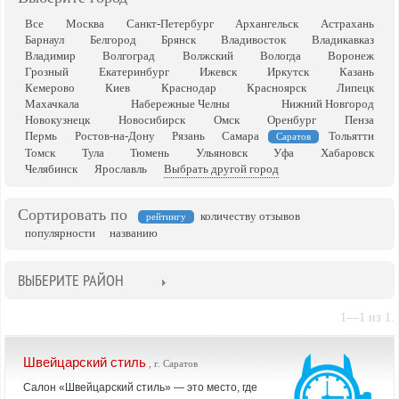
Все
Москва
Санкт-Петербург
Архангельск
Астрахань
Барнаул
Белгород
Брянск
Владивосток
Владикавказ
Владимир
Волгоград
Волжский
Вологда
Воронеж
Грозный
Екатеринбург
Ижевск
Иркутск
Казань
Кемерово
Киев
Краснодар
Красноярск
Липецк
Махачкала
Набережные Челны
Нижний Новгород
Новокузнецк
Новосибирск
Омск
Оренбург
Пенза
Пермь
Ростов-на-Дону
Рязань
Самара
Тольятти
Саратов
Томск
Тула
Тюмень
Ульяновск
Уфа
Хабаровск
Челябинск
Ярославль
Выбрать другой город
Сортировать по
количеству отзывов
рейтингу
популярности
названию
ВЫБЕРИТЕ РАЙОН
1—1 из 1.
Швейцарский стиль
, г. Саратов
Салон «Швейцарский стиль» — это место, где