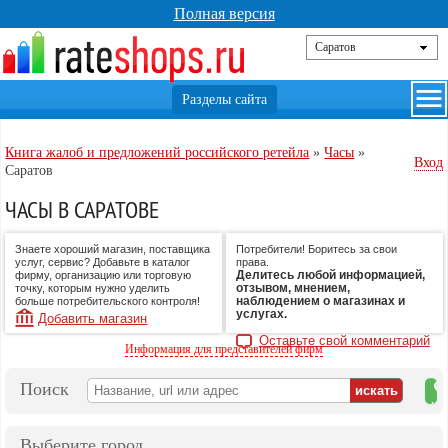
Полная версия
Книга жалоб и предложений российского ретейла
»
Часы
»
Вход
Саратов
ЧАСЫ В САРАТОВЕ
Знаете хороший магазин, поставщика
Потребители! Боритесь за свои
услуг, сервис? Добавьте в каталог
права.
Делитесь любой информацией,
фирму, организацию или торговую
отзывом, мнением,
точку, которым нужно уделить
наблюдением о магазинах и
больше потребительского контроля!
услугах.
Добавить магазин
Оставьте свой комментарий
Информация для представителей фирм
Поиск
на
ка
Выберите город