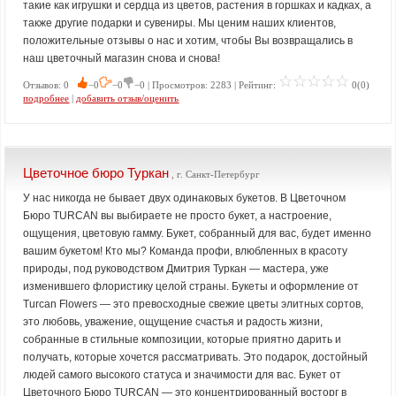
такие как игрушки и сердца из цветов, растения в горшках и кадках, а
также другие подарки и сувениры. Мы ценим наших клиентов,
положительные отзывы о нас и хотим, чтобы Вы возвращались в
наш цветочный магазин снова и снова!
Отзывов: 0
−0
−0
−0 | Просмотров: 2283 | Рейтинг:
0(0)
подробнее
|
добавить отзыв/оценить
Цветочное бюро Туркан
, г. Санкт-Петербург
У нас никогда не бывает двух одинаковых букетов. В Цветочном
Бюро TURCAN вы выбираете не просто букет, а настроение,
ощущения, цветовую гамму. Букет, собранный для вас, будет именно
вашим букетом! Кто мы? Команда профи, влюбленных в красоту
природы, под руководством Дмитрия Туркан — мастера, уже
изменившего флористику целой страны. Букеты и оформление от
Turcan Flowers — это превосходные свежие цветы элитных сортов,
это любовь, уважение, ощущение счастья и радость жизни,
собранные в стильные композиции, которые приятно дарить и
получать, которые хочется рассматривать. Это подарок, достойный
людей самого высокого статуса и значимости для вас. Букет от
Цветочного Бюро TURCAN — это концентрированный восторг в