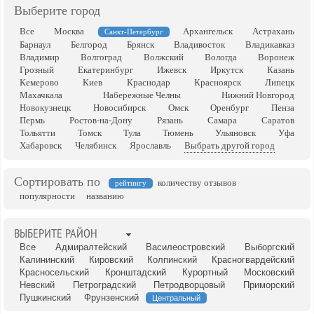
Выберите город
Все
Москва
Архангельск
Астрахань
Санкт-Петербург
Барнаул
Белгород
Брянск
Владивосток
Владикавказ
Владимир
Волгоград
Волжский
Вологда
Воронеж
Грозный
Екатеринбург
Ижевск
Иркутск
Казань
Кемерово
Киев
Краснодар
Красноярск
Липецк
Махачкала
Набережные Челны
Нижний Новгород
Новокузнецк
Новосибирск
Омск
Оренбург
Пенза
Пермь
Ростов-на-Дону
Рязань
Самара
Саратов
Тольятти
Томск
Тула
Тюмень
Ульяновск
Уфа
Хабаровск
Челябинск
Ярославль
Выбрать другой город
Сортировать по
количеству отзывов
рейтингу
популярности
названию
ВЫБЕРИТЕ РАЙОН
Все
Адмиралтейский
Василеостровский
Выборгский
Калининский
Кировский
Колпинский
Красногвардейский
Красносельский
Кронштадский
Курортный
Московский
Невский
Петроградский
Петродворцовый
Приморский
Пушкинский
Фрунзенский
Центральный