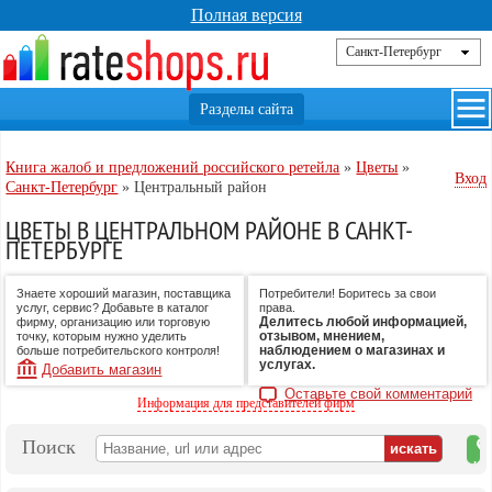
Полная версия
Книга жалоб и предложений российского ретейла
»
Цветы
»
Вход
Санкт-Петербург
»
Центральный район
ЦВЕТЫ В ЦЕНТРАЛЬНОМ РАЙОНЕ В САНКТ-
ПЕТЕРБУРГЕ
Знаете хороший магазин, поставщика
Потребители! Боритесь за свои
услуг, сервис? Добавьте в каталог
права.
Делитесь любой информацией,
фирму, организацию или торговую
отзывом, мнением,
точку, которым нужно уделить
наблюдением о магазинах и
больше потребительского контроля!
услугах.
Добавить магазин
Оставьте свой комментарий
Информация для представителей фирм
Поиск
на
ка