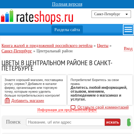
Полная версия
Книга жалоб и предложений российского ретейла
»
Цветы
»
Вход
Санкт-Петербург
»
Центральный район
ЦВЕТЫ В ЦЕНТРАЛЬНОМ РАЙОНЕ В САНКТ-
ПЕТЕРБУРГЕ
Знаете хороший магазин, поставщика
Потребители! Боритесь за свои
услуг, сервис? Добавьте в каталог
права.
Делитесь любой информацией,
фирму, организацию или торговую
отзывом, мнением,
точку, которым нужно уделить
наблюдением о магазинах и
больше потребительского контроля!
услугах.
Добавить магазин
Оставьте свой комментарий
Информация для представителей фирм
Поиск
на
ка