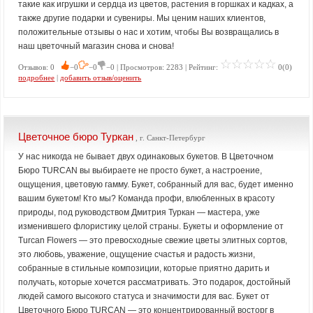
такие как игрушки и сердца из цветов, растения в горшках и кадках, а
также другие подарки и сувениры. Мы ценим наших клиентов,
положительные отзывы о нас и хотим, чтобы Вы возвращались в
наш цветочный магазин снова и снова!
Отзывов: 0
−0
−0
−0 | Просмотров: 2283 | Рейтинг:
0(0)
подробнее
|
добавить отзыв/оценить
Цветочное бюро Туркан
, г. Санкт-Петербург
У нас никогда не бывает двух одинаковых букетов. В Цветочном
Бюро TURCAN вы выбираете не просто букет, а настроение,
ощущения, цветовую гамму. Букет, собранный для вас, будет именно
вашим букетом! Кто мы? Команда профи, влюбленных в красоту
природы, под руководством Дмитрия Туркан — мастера, уже
изменившего флористику целой страны. Букеты и оформление от
Turcan Flowers — это превосходные свежие цветы элитных сортов,
это любовь, уважение, ощущение счастья и радость жизни,
собранные в стильные композиции, которые приятно дарить и
получать, которые хочется рассматривать. Это подарок, достойный
людей самого высокого статуса и значимости для вас. Букет от
Цветочного Бюро TURCAN — это концентрированный восторг в