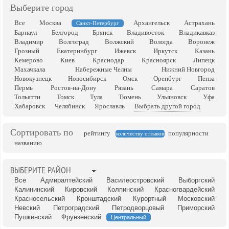
Выберите город
Все
Москва
Архангельск
Астрахань
Санкт-Петербург
Барнаул
Белгород
Брянск
Владивосток
Владикавказ
Владимир
Волгоград
Волжский
Вологда
Воронеж
Грозный
Екатеринбург
Ижевск
Иркутск
Казань
Кемерово
Киев
Краснодар
Красноярск
Липецк
Махачкала
Набережные Челны
Нижний Новгород
Новокузнецк
Новосибирск
Омск
Оренбург
Пенза
Пермь
Ростов-на-Дону
Рязань
Самара
Саратов
Тольятти
Томск
Тула
Тюмень
Ульяновск
Уфа
Хабаровск
Челябинск
Ярославль
Выбрать другой город
Сортировать по
рейтингу
популярности
количеству отзывов
названию
ВЫБЕРИТЕ РАЙОН
Все
Адмиралтейский
Василеостровский
Выборгский
Калининский
Кировский
Колпинский
Красногвардейский
Красносельский
Кронштадский
Курортный
Московский
Невский
Петроградский
Петродворцовый
Приморский
Пушкинский
Фрунзенский
Центральный