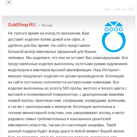
»
181—200 из 392.
GoldShop.RU
, г. Москва
Не тратьте время на поход по магазинам, Вам
доставят изделия прямо домой или офис, в
удобное для Вас время. На сайте представлен
большой выбор ювелирных украшений для Ваших
любимых. Мы надеемся, что они не оставят Вас равнодушными. Все
представленные изделия выполнены золотыми руками художников-
модельеров и ювелиров высокой квалификации. Наш Интернет-
магазин предлагает изделия по ценам производителя. Коллекция
на сайте постоянно пополняется интересными новинками. Все
изделия выполнены из золота 585 пробы, желтого и белого цвета с
матовой и полированной поверхностью, с драгоценными камнями
первой группы: бриллиантами, сапфирами, изумрудами, рубинами,
а так же с хризопразами и жемчугом. Коллекция выполнена в
технике миниатюрной пластики, они завораживают взгляд, и могут
радовать самых требовательных и изысканных ценителей
ювелирного искусства, так как это настоящие шедевры. Такой
ценный подарок будет всегда дорог в любой момент Вашей жизни,