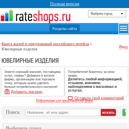
Полная версия
Книга жалоб и предложений российского ретейла
»
Вход
Ювелирные изделия
ЮВЕЛИРНЫЕ ИЗДЕЛИЯ
Знаете хороший магазин, поставщика
Потребители! Боритесь за свои
услуг, сервис? Добавьте в каталог
права.
Делитесь любой информацией,
фирму, организацию или торговую
отзывом, мнением,
точку, которым нужно уделить
наблюдением о магазинах и
больше потребительского контроля!
услугах.
Добавить магазин
Оставьте свой комментарий
Информация для представителей фирм
Поиск
на
ка
Выберите город