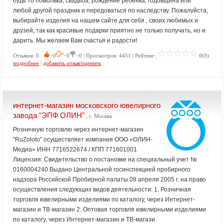
будь то помолвка, свадьба, рождение ребенка, годовщина или
любой другой праздник и передоваться по наследству. Пожалуйста,
выбирайте изделия на нашем сайте для себя , своих любимых и
друзей, так как красивые подарки приятно не только получать, но и
дарить. Мы желаем Вам счастья и радости!
Отзывов: 0
−0
−0
−0 | Просмотров: 4451 | Рейтинг:
0(0)
подробнее
|
добавить отзыв/оценить
интернет-магазин московского ювелирного
завода "ЭПФ ОЛИН"
, г. Москва
Розничную торговлю через интернет-магазин
"RuZoloto" осуществляет компания ООО «ОЛИН-
Медиа» ИНН 7716522674 / КПП 771601001
Лицензия: Свидетельство о постановке на специальный учет №
0160004240 Выдано Центральной госинспекцией пробирного
надзора Российской Пробирной палаты 08 апреля 2005 г. на право
осуществления следующих видов деятельности: 1. Розничная
торговля ювелирными изделиями по каталогу, через Интернет-
магазин и ТВ-магазин 2. Оптовая торговля ювелирными изделиями
по каталогу, через Интернет-магазин и ТВ-магази