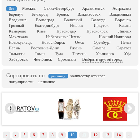
Москва
Санкт-Петербург
Архангельск
Астрахань
Все
Барнаул
Белгород
Брянск
Владивосток
Владикавказ
Владимир
Волгоград
Волжский
Вологда
Воронеж
Грозный
Екатеринбург
Ижевск
Иркутск
Казань
Кемерово
Киев
Краснодар
Красноярск
Липецк
Махачкала
Набережные Челны
Нижний Новгород
Новокузнецк
Новосибирск
Омск
Оренбург
Пенза
Пермь
Ростов-на-Дону
Рязань
Самара
Саратов
Тольятти
Томск
Тула
Тюмень
Ульяновск
Уфа
Хабаровск
Челябинск
Ярославль
Выбрать другой город
Сортировать по
количеству отзывов
рейтингу
популярности
названию
«
‹
5
6
7
8
9
10
11
12
13
14
›