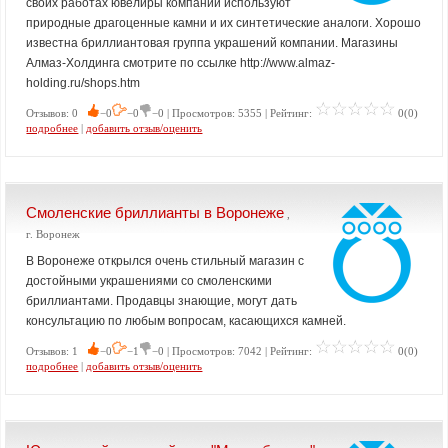
своих работах ювелиры компании используют
природные драгоценные камни и их синтетические аналоги. Хорошо
известна бриллиантовая группа украшений компании. Магазины
Алмаз-Холдинга смотрите по ссылке http://www.almaz-
holding.ru/shops.htm
Отзывов: 0
−0
−0
−0 | Просмотров: 5355 | Рейтинг:
0(0)
подробнее
|
добавить отзыв/оценить
Смоленские бриллианты в Воронеже
,
г. Воронеж
В Воронеже открылся очень стильный магазин с
достойными украшениями со смоленскими
бриллиантами. Продавцы знающие, могут дать
консультацию по любым вопросам, касающихся камней.
Отзывов: 1
−0
−1
−0 | Просмотров: 7042 | Рейтинг:
0(0)
подробнее
|
добавить отзыв/оценить