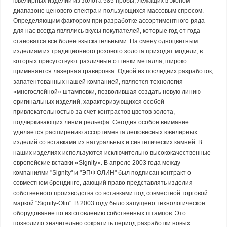
ювелирных изделий из золота 585 пробы, лежащих в эконом-
диапазоне ценового спектра и пользующихся массовым спросом.
Определяющим фактором при разработке ассортиментного ряда
для нас всегда являлись вкусы покупателей, которые год от года
становятся все более взыскательными. На смену одноцветным
изделиям из традиционного розового золота приходят модели, в
которых присутствуют различные оттенки металла, широко
применяется лазерная гравировка. Одной из последних разработок,
запатентованных нашей компанией, является технология
«многослойной» штамповки, позволившая создать новую линию
оригинальных изделий, характеризующихся особой
привлекательностью за счет контрастов цветов золота,
подчеркивающих линии рельефа. Сегодня особое внимание
уделяется расширению ассортимента легковесных ювелирных
изделий со вставками из натуральных и синтетических камней. В
наших изделиях используются исключительно высококачественные
европейские вставки «Signity». В апреле 2003 года между
компаниями "Signity" и "ЭПФ ОЛИН" был подписан контракт о
совместном брендинге, дающий право представлять изделия
собственного производства со вставками под совместной торговой
маркой "Signity-Olin". В 2003 году было запущено технологическое
оборудование по изготовлению собственных штампов. Это
позволило значительно сократить период разработки новых