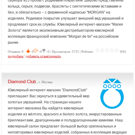
серебра 925 пробы с родиевым покрытием. Широко представлены
кольца, серьги, подвески, браслеты с синтетическими вставками и
без, и обязательно – с фирменной надписью "MORGAN" на
изделиях. Родиевое покрытие улучшает внешний вид украшений и
продлевает срок их службы. Ювелирный интернет-магазин "Магия
Золота" является эксклюзивным дистрибьютором ювелирной
коллекции французской компании "Morgan de toi" на российском
рынке.
Отзывов: 0
−0
−0
−0 | Просмотров: 3725 | Рейтинг:
0(0)
подробнее
|
добавить отзыв/оценить
Diamond Club
, г. Москва
Ювелирный интернет-магазин "DiamondClub"
приглашает Вас окунуться в удивительный мир
золотых украшений. На страницах нашего
интернет-магазина Вы найдете ювелирные
изделия из жёлтого, красного и белого золота, инкрустированные
бриллиантами, драгоценными и полудрагоценными камнями. Наш
ювелирный салон предлагает большой выбор оригинальных и
неповторимых ювелирных изделий, собранных в коллекции ведущих