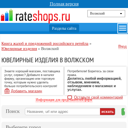
Полная версия
Книга жалоб и предложений российского ретейла
»
Вход
Ювелирные изделия
»
Волжский
ЮВЕЛИРНЫЕ ИЗДЕЛИЯ В ВОЛЖСКОМ
Знаете хороший магазин, поставщика
Потребители! Боритесь за свои
услуг, сервис? Добавьте в каталог
права.
Делитесь любой информацией,
фирму, организацию или торговую
отзывом, мнением,
точку, которым нужно уделить
наблюдением о магазинах и
больше потребительского контроля!
услугах.
Добавить магазин
Оставьте свой комментарий
Информация для представителей фирм
Поиск
на
ка
Выберите город