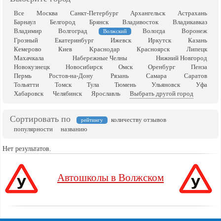
Все
Москва
Санкт-Петербург
Архангельск
Астрахань
Барнаул
Белгород
Брянск
Владивосток
Владикавказ
Владимир
Волгоград
Вологда
Воронеж
Волжский
Грозный
Екатеринбург
Ижевск
Иркутск
Казань
Кемерово
Киев
Краснодар
Красноярск
Липецк
Махачкала
Набережные Челны
Нижний Новгород
Новокузнецк
Новосибирск
Омск
Оренбург
Пенза
Пермь
Ростов-на-Дону
Рязань
Самара
Саратов
Тольятти
Томск
Тула
Тюмень
Ульяновск
Уфа
Хабаровск
Челябинск
Ярославль
Выбрать другой город
Сортировать по
количеству отзывов
рейтингу
популярности
названию
Нет результатов.
Автошколы в Волжском