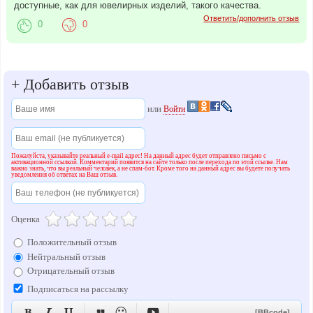
доступные, как для ювелирных изделий, такого качества.
Ответить/дополнить отзыв
0
0
+
Добавить отзыв
или
Войти
Пожалуйста, указывайте реальный e-mail адрес! На данный адрес будет отправлено письмо с
активационной ссылкой. Комментарий появится на сайте только после перехода по этой ссылке. Нам
важно знать, что вы реальный человек, а не спам-бот. Кроме того на данный адрес вы будете получать
уведомления об ответах на Ваш отзыв.
Оценка
Положительный отзыв
Нейтральный отзыв
Отрицательный отзыв
Подписаться на рассылку






[BBcode]