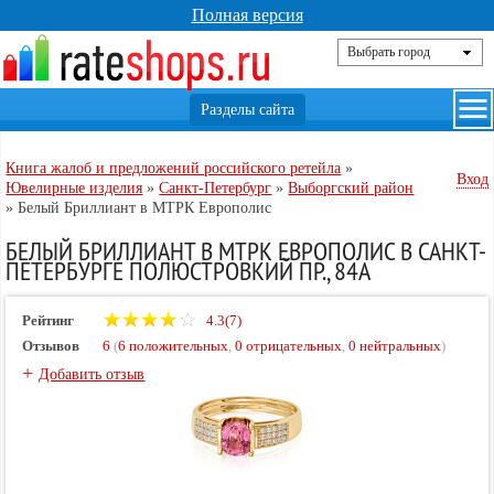
Полная версия
Книга жалоб и предложений российского ретейла
»
Вход
Ювелирные изделия
»
Санкт-Петербург
»
Выборгский район
»
Белый Бриллиант в МТРК Европолис
БЕЛЫЙ БРИЛЛИАНТ В МТРК ЕВРОПОЛИС В САНКТ-
ПЕТЕРБУРГЕ ПОЛЮСТРОВКИЙ ПР., 84А
Рейтинг
4.3(7)
Отзывов
6
(
6 положительных
,
0 отрицательных
,
0 нейтральных
)
+
Добавить отзыв