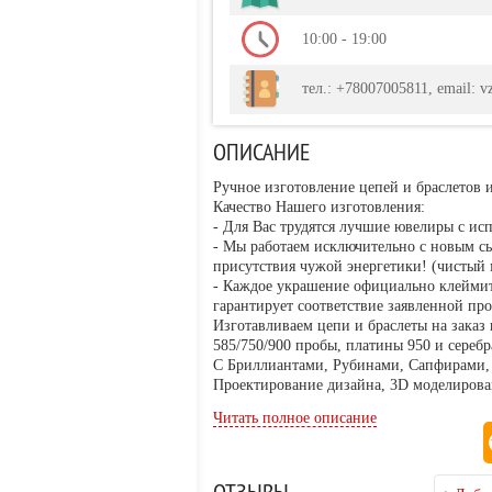
10:00 - 19:00
тел.: +78007005811, email: v
ОПИСАНИЕ
Ручное изготовление цепей и браслетов и
Качество Нашего изготовления:
- Для Вас трудятся лучшие ювелиры с ис
- Мы работаем исключительно с новым сы
присутствия чужой энергетики! (чистый 
- Каждое украшение официально клеймитс
гарантирует соответствие заявленной про
Изготавливаем цепи и браслеты на заказ
585/750/900 пробы, платины 950 и серебр
С Бриллиантами, Рубинами, Сапфирами,
Проектирование дизайна, 3D моделирова
Читать полное описание
Наш адрес: 190031, Санкт-Петербург, ул.
Телефон:8(800)7005811
Сайт: http://взолоте.рф
https://www.instagram.com/v_zolote/