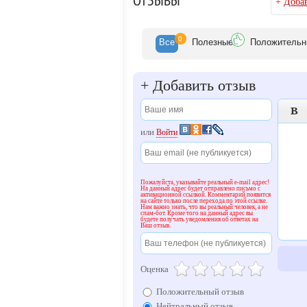
ОТЗЫВЫ
+
Добав
https://vk.com/zolotyecepochkinazakaz
https://www.facebook.com/vzolote.rf/
https://twitter.com/_vzolote_
0
Все
Полезн
ые
Положит
ельн
https://plus.google.com/u/0/b/105035370
Viber: +7-962-686-77-55
WhatsApp: +7-962-686-77-55
+
Добавить отзыв

или
Войти
Пожалуйста, указывайте реальный e-mail адрес!
На данный адрес будет отправлено письмо с
активационной ссылкой. Комментарий появится
на сайте только после перехода по этой ссылке.
Нам важно знать, что вы реальный человек, а не
спам-бот. Кроме того на данный адрес вы
будете получать уведомления об ответах на
Ваш отзыв.
Оценка
Положительный отзыв
Нейтральный отзыв