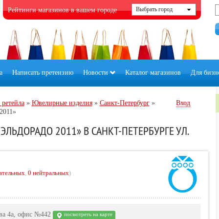
Рейтинги магазинов в вашем городе
а
Написать претензию
Новости
Каталог магазинов
Для бизн
 ретейла
»
Ювелирные изделия
»
Санкт-Петербург
»
Вход
2011»
ЛЬДОРАДО 2011» В САНКТ-ПЕТЕРБУРГЕ УЛ.
ательных
,
0 нейтральных
)
ова 4а, офис №442
посмотреть на карте