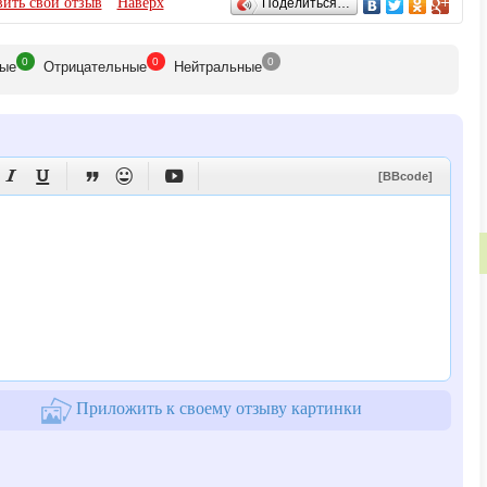
ить свой отзыв
Наверх
Поделиться…
0
0
0
ые
Отрицат
ельные
Нейтр
альные
186505388426/105035370186505388426





[BBcode]
Приложить к своему отзыву картинки