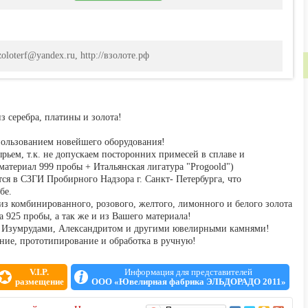
zoloterf@yandex.ru, http://взолоте.рф
з серебра, платины и золота!
пользованием новейшего оборудования!
рьем, т.к. не допускаем посторонних примесей в сплаве и
материал 999 пробы + Итальянская лигатура "Progoold")
я в СЗГИ Пробирного Надзора г. Санкт- Петербурга, что
бе.
 из комбинированного, розового, желтого, лимонного и белого золота
а 925 пробы, а так же и из Вашего материала!
 Изумрудами, Александритом и другими ювелирными камнями!
ние, прототипирование и обработка в ручную!
 Ефимова 4а, офис №442
V.I.P.
Информация для представителей
размещение
ООО «Ювелирная фабрика ЭЛЬДОРАДО 2011»