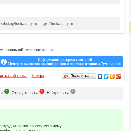
 zabota@luchznaniy.ru, https://luchznaniy.ru
ссиональной переподготовки
Информация для представителей
Центр повышения квалификации и переподготовки «Луч знаний»
ить свой отзыв
Наверх
Поделиться…
5
0
0
ые
Отрицат
ельные
Нейтр
альные
 сотрудников пожарному минимуму.
 профильные знакомые.