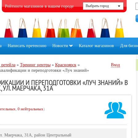
Рейтинги магазинов в вашем городе
а
Написать претензию
Новости
Каталог магазинов
Для бизн
 ретейла
»
Тренинг центры
»
Красноярск
»
Вход
квалификации и переподготовки «Луч знаний»
ИКАЦИИ И ПЕРЕПОДГОТОВКИ «ЛУЧ ЗНАНИЙ» В
 УЛ. МАЕРЧАКА, 31А
ательных
,
0 нейтральных
)
 ул. Маерчака, 31А, район Центральный