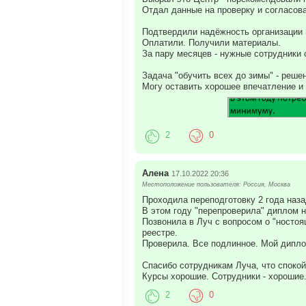
Отдал данные на проверку и согласова
Подтвердили надёжность организации 
Оплатили. Получили материалы.
За пару месяцев - нужные сотрудники 
Задача "обучить всех до зимы" - решен
Могу оставить хорошее впечатление и
2
0
Алена
17.10.2022 20:36
Местоположение пользователя: Россия, Москва
Проходила переподготовку 2 года наза
В этом году "перепроверила" диплом на
Позвонила в Луч с вопросом о "ностоя
реестре.
Проверила. Все подлинное. Мой дипл
Спасибо сотрудникам Луча, что спокой
Курсы хорошие. Сотрудники - хорошие
2
0