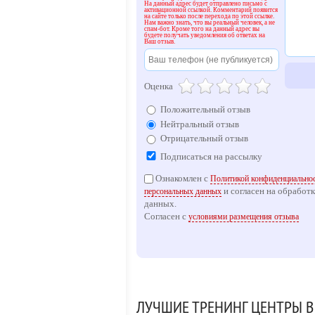
На данный адрес будет отправлено письмо с
активационной ссылкой. Комментарий появится
на сайте только после перехода по этой ссылке.
Нам важно знать, что вы реальный человек, а не
спам-бот. Кроме того на данный адрес вы
будете получать уведомления об ответах на
Ваш отзыв.
Оценка
Положительный отзыв
Нейтральный отзыв
Отрицательный отзыв
Подписаться на рассылку
Ознакомлен с
Политикой конфиденциальнос
и согласен на обработ
персональных данных
данных.
Согласен с
условиями размещения отзыва
ЛУЧШИЕ ТРЕНИНГ ЦЕНТРЫ В