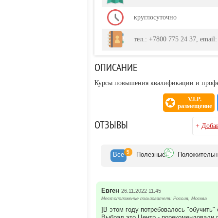
круглосуточно
тел.: +7800 775 24 37, email:
ОПИСАНИЕ
Курсы повышения квалификации и профе
V.I.P.
размещение
ОТЗЫВЫ
+
Добав
5
Все
Полезн
ые
Положит
ельн
Евген
26.11.2022 11:45
Местоположение пользователя: Россия, Москва
]В этом году потребовалось "обучить"
Выбрал это Центр - порекомендовали