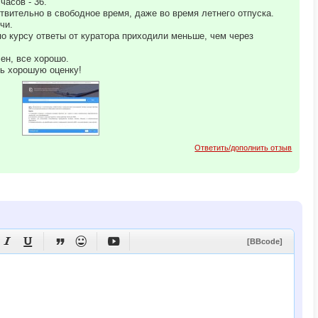
асов - 36.
твительно в свободное время, даже во время летнего отпуска.
чи.
по курсу ответы от куратора приходили меньше, чем через
ен, все хорошо.
ть хорошую оценку!
Ответить/дополнить отзыв





[BBcode]