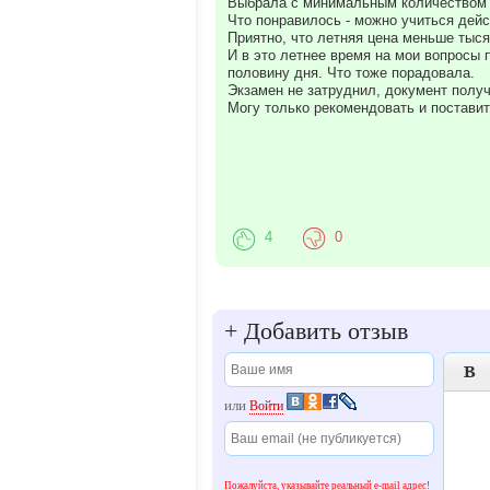
Выбрала с минимальным количеством ч
Что понравилось - можно учиться дейс
Приятно, что летняя цена меньше тыся
И в это летнее время на мои вопросы 
половину дня. Что тоже порадовала.
Экзамен не затруднил, документ получ
Могу только рекомендовать и постави
4
0
+
Добавить отзыв

или
Войти
Пожалуйста, указывайте реальный e-mail адрес!