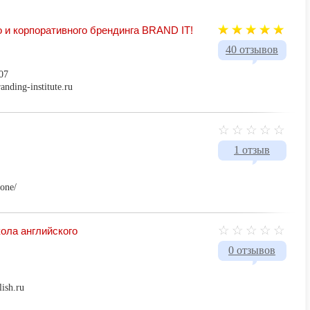
о и корпоративного брендинга BRAND IT!
40 отзывов
07
anding-institute.ru
1 отзыв
.one/
кола английского
0 отзывов
lish.ru