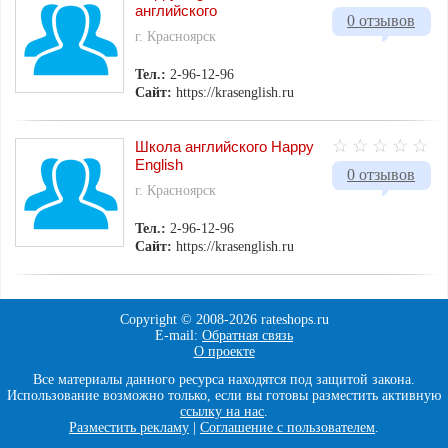
английского
0 отзывов
г. Красноярск
Тел.:
2-96-12-96
Сайт:
https://krasenglish.ru
Школа английского Happy
English
0 отзывов
г. Красноярск
Тел.:
2-96-12-96
Сайт:
https://krasenglish.ru
Copyright © 2008-
2026 rateshops.ru
E-mail:
Обратная связь
О проекте
Все материалы данного ресурса находятся под защитой закона.
Использование возможно только, если вы готовы разместить активную
ссылку на нас
.
Разместить рекламу
|
Соглашение с пользователем
.