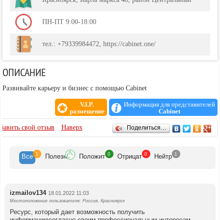
ПН-ПТ 9:00-18:00
тел.: +79339984472, https://cabinet.one/
ОПИСАНИЕ
Развивайте карьеру и бизнес с помощью Cabinet
V.I.P.
Информация для представителей
размещение
Cabinet
ОТЗЫВЫ
бавить свой отзыв
Наверх
Поделиться…
1
0
0
1
Все
Полезн
Положит
Отрицат
Нейтр
izmailov134
18.01.2022 11:03
Местоположение пользователя: Россия, Красноярск
Ресурс, который дает возможность получить
информациюсогласно своим профессиональным интересам,