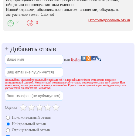
общаться со специалистами именно
Вашей отрасли, обмениваться опытом, знаниями, обсуждать
актуальные темы. Сabinet
Ответить/дополнить отзыв
2
0
+
Добавить отзыв
или
Войти
Пожалуйста, указывайте реальный e-mail адрес! На данный адрес будет отправлено письмо с
активационной ссылкой. Комментарий появится на сайте только после перехода по этой ссылке. Нам
важно знать, что вы реальный человек, а не спам-бот. Кроме того на данный адрес вы будете получать
уведомления об ответах на Ваш отзыв.
Оценка
Положительный отзыв
Нейтральный отзыв
Отрицательный отзыв