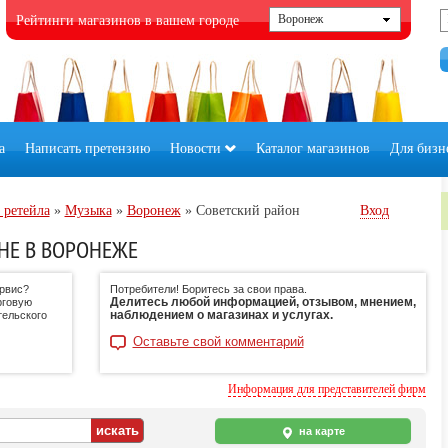
Рейтинги магазинов в вашем городе
а
Написать претензию
Новости
Каталог магазинов
Для бизн
 ретейла
»
Музыка
»
Воронеж
»
Советский район
Вход
НЕ В ВОРОНЕЖЕ
ервис?
Потребители! Боритесь за свои права.
Делитесь любой информацией, отзывом, мнением,
рговую
наблюдением о магазинах и услугах.
тельского
Оставьте свой комментарий
Информация для представителей фирм
на карте