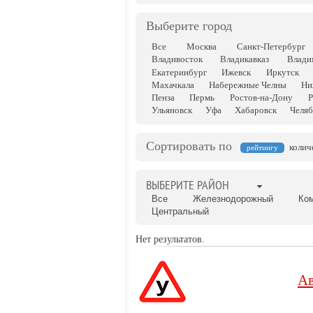
Выберите город
Все
Москва
Санкт-Петербург
Владивосток
Владикавказ
Влади
Екатеринбург
Ижевск
Иркутск
Махачкала
Набережные Челны
Ни
Пенза
Пермь
Ростов-на-Дону
Р
Ульяновск
Уфа
Хабаровск
Челяб
Сортировать по
колич
рейтингу
ВЫБЕРИТЕ РАЙОН
Все
Железнодорожный
Ко
Центральный
Нет результатов.
Ав