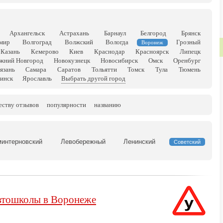
Архангельск
Астрахань
Барнаул
Белгород
Брянск
мир
Волгоград
Волжский
Вологда
Грозный
Воронеж
Казань
Кемерово
Киев
Краснодар
Красноярск
Липецк
жний Новгород
Новокузнецк
Новосибирск
Омск
Оренбург
язань
Самара
Саратов
Тольятти
Томск
Тула
Тюмень
инск
Ярославль
Выбрать другой город
еству отзывов
популярности
названию
минтерновский
Левобережный
Ленинский
Советский
тошколы в Воронеже