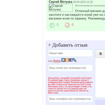
Сергей Мотузка
30.04.2015 12:32
Местоположение пользовате
Отличный магазин дл
захотите и наслаждатся игрой уже на 
магазине всем по карману. Рекомиенд
0
0
+
Добавить отзыв

или
Войти
Пожалуйста, указывайте реальный e-mail адрес!
На данный адрес будет отправлено письмо с
активационной ссылкой. Комментарий появится
на сайте только после перехода по этой ссылке.
Нам важно знать, что вы реальный человек, а не
спам-бот. Кроме того на данный адрес вы
будете получать уведомления об ответах на
Ваш отзыв.