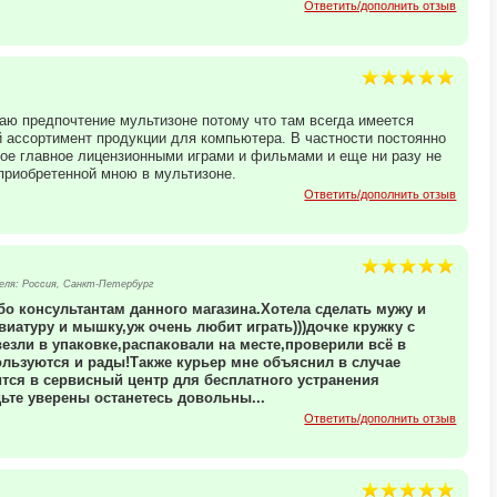
Ответить/дополнить отзыв
аю предпочтение мультизоне потому что там всегда имеется
й ассортимент продукции для компьютера. В частности постоянно
мое главное лицензионными играми и фильмами и еще ни разу не
приобретенной мною в мультизоне.
Ответить/дополнить отзыв
ля: Россия, Санкт-Петербург
бо консультантам данного магазина.Хотела сделать мужу и
иатуру и мышку,уж очень любит играть)))дочке кружку с
езли в упаковке,распаковали на месте,проверили всё в
ользуются и рады!Также курьер мне объяснил в случае
ится в сервисный центр для бесплатного устранения
ьте уверены останетесь довольны...
Ответить/дополнить отзыв