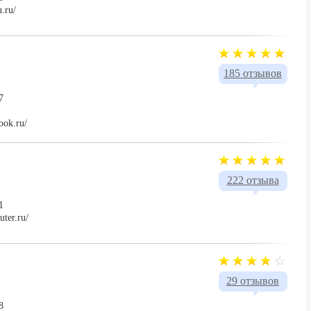
.ru/
185 отзывов
7
ook.ru/
222 отзыва
1
uter.ru/
29 отзывов
8