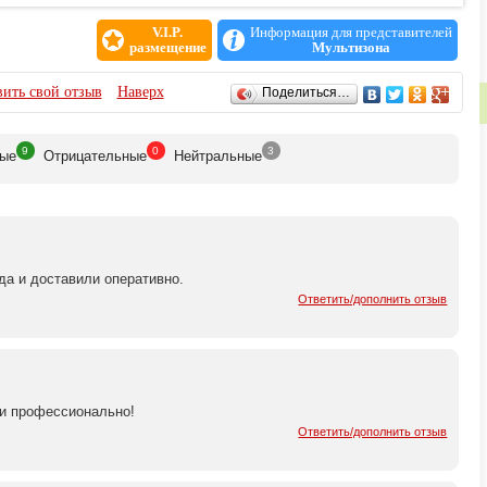
V.I.P.
Информация для представителей
размещение
Мультизона
ить свой отзыв
Наверх
Поделиться…
9
0
3
ые
Отрицат
ельные
Нейтр
альные
да и доставили оперативно.
Ответить/дополнить отзыв
 и профессионально!
Ответить/дополнить отзыв