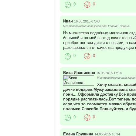
0
0
Иван
16.05.2015 07:43
Местоположение пользователя: Россия, Тюмень
Из множества подобных магазинов отд
большой и на мой взгляд качественны
приобретаю там диски с новыми, а са
разочаровался от качества продукции 
0
0
Вика Иванисова
15.05.2015 17:14
Местоположение пользовате
Хочу сказать спаси
дочке подарок.Мужу заказывала клав
пони....Оформила доставку.Всё прив
порядке расплатилась.Вот теперь п
если,что то сломается можно обрат
поломки.Спасибо.Пользуйтесь и буд
0
0
Елена Грушина
14.05.2015 16:34