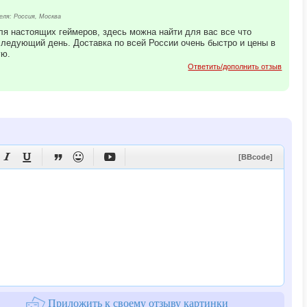
ля: Россия, Москва
я настоящих геймеров, здесь можна найти для вас все что
следующий день. Доставка по всей России очень быстро и цены в
ую.
Ответить/дополнить отзыв





[BBcode]
Приложить к своему отзыву картинки