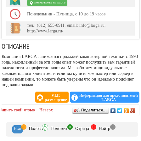
посмотреть на карте
Понедельник - Пятница, с 10 до 19 часов
тел.: (812) 655-0911, email: info@larga.ru,
http://www.larga.ru/
ОПИСАНИЕ
Компания LARGA занимается продажей компьютерной техники с 1998
года, накопленный за эти годы опыт может послужить вам гарантией
надежности и профессионализма. Мы работаем индивидуально с
каждым нашим клиентом, и если вы купите компьютер или сервер в
нашей компании, то можете быть уверены что он идеально подойдет
под ваши задачи
V.I.P.
Информация для представителей
размещение
LARGA
ОТЗЫВЫ
бавить свой отзыв
Наверх
Поделиться…
0
0
0
0
Все
Полезн
Положит
Отрицат
Нейтр