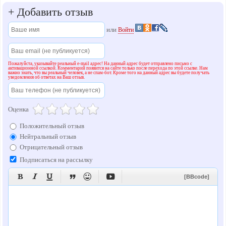
+
Добавить отзыв
или
Войти
Пожалуйста, указывайте реальный e-mail адрес! На данный адрес будет отправлено письмо с
активационной ссылкой. Комментарий появится на сайте только после перехода по этой ссылке. Нам
важно знать, что вы реальный человек, а не спам-бот. Кроме того на данный адрес вы будете получать
уведомления об ответах на Ваш отзыв.
Оценка
Положительный отзыв
Нейтральный отзыв
Отрицательный отзыв
Подписаться на рассылку






[BBcode]