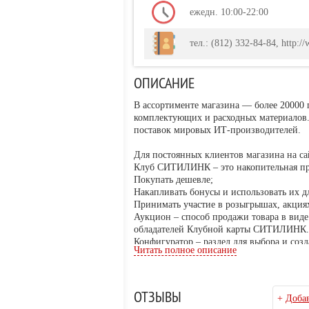
ежедн. 10:00-22:00
тел.: (812) 332-84-84, http://
ОПИСАНИЕ
В ассортименте магазина — более 20000
комплектующих и расходных материало
поставок мировых ИТ-производителей.
Для постоянных клиентов магазина на са
Клуб СИТИЛИНК – это накопительная про
Покупать дешевле;
Накапливать бонусы и использовать их дл
Принимать участие в розыгрышах, акци
Аукцион – способ продажи товара в виде
обладателей Клубной карты СИТИЛИНК.
Конфигуратор – раздел для выбора и соз
Читать полное описание
узнать мнение других покупателей о соз
Форум - раздел, в котором можно получит
обсуждения с другими посетителями сайт
ОТЗЫВЫ
+
Добав
Электронный дискаунтер СИТИЛИНК рабо