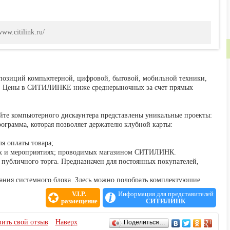
www.citilink.ru/
 позиций компьютерной, цифровой, бытовой, мобильной техники,
в. Цены в СИТИЛИНКЕ ниже среднерыночных за счет прямых
йте компьютерного дискаунтера представлены уникальные проекты:
грамма, которая позволяет держателю клубной карты:
я оплаты товара;
ях и мероприятиях; проводимых магазином СИТИЛИНК.
 публичного торга. Предназначен для постоянных покупателей,
дания системного блока. Здесь можно подобрать комплектующие,
данной конфигурации, получить советы по оптимизации.
V.I.P.
Информация для представителей
ь ответы на заданные вопросы, создавать свои темы и вести
размещение
СИТИЛИНК
а.
ить свой отзыв
Наверх
Поделиться…
тает как с физическими, так и с юридическими лицами,