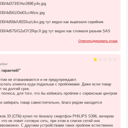
6830/4d373/EHsr289Ey4o.jpg
830/4d561/DidOLcrMzis.jpg
6830/4d56b/U82DIuzLiko.jpg тут видно как вырезали серийник
16830/4d575/G2uOY2RqvJI.jpg тут видно как сломали разьем SAS
Ответить/дополнить отзыв
ербург
 гарантий!"
этом не отзваниваются и не предупреждают.
послать клиента куда подальше с проблемами. Даже если товар
т на долгий срок.
 полюса, для того, что бы избежать проблем с сервисным центром
и забирать товар самостоятельно, благо рядом находится
иков 33 (СПб) купил по безналу смартфон PHILIPS S396, вечером
 что не ловит сотовую сеть, при этом в списке сетей она
невозможно. С другими устройствами таких проблем естественно