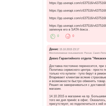
https://pp.userapi.com/c637516/v63751
https://pp.userapi.com/c637516/v637516
https://pp.userapi.com/c637516/v63751
https://pp.userapi.com/c637516/v6375
запихнув его в SATA бокса .
0
0
Денис
15.10.2015 23:17
Местоположение пользователя: Россия, Санкт-Пет
Девиз Гарантийного отдела "Никаких
Доставка постоянно переносится, при 
Политика сервисного центра - просто 
только что купили - тупо берут в ремон
Впаривают клиентам всякие страховые
и возможности быстро обменять товар.
Решил не заморачиваться с доставкой 
магазин.
14.10.2015 в магазине на пр. Большев
того же дня принёс в офис. Оказалось,
присутствует, но подключиться к ней 