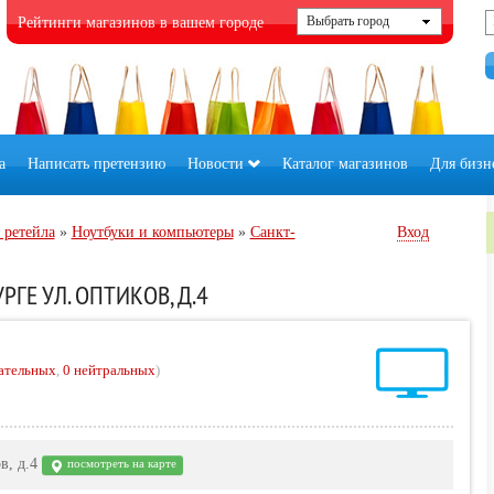
Рейтинги магазинов в вашем городе
а
Написать претензию
Новости
Каталог магазинов
Для бизн
 ретейла
»
Ноутбуки и компьютеры
»
Санкт-
Вход
ГЕ УЛ. ОПТИКОВ, Д.4
ательных
,
0 нейтральных
)
в, д.4
посмотреть на карте