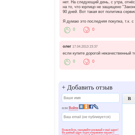
нет. На следующий день, с утра, отнё
на то, что юрлицо не защищено "Закон
90 дней. Вот такая вот политика серви
Я думаю это последняя покупка, т.к. с
0
0
олег
17.04.2013 23:37
если купите дорогой некачественный т
0
0
+
Добавить отзыв

или
Войти
Пожалуйста, указывайте реальный e-mail адрес!
На данный адрес будет отправлено письмо с