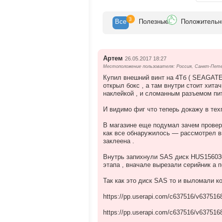
представителями рынка SMB (Small & Med
помещения для презентаций и оформлени
3
Все
Полезн
ые
Положит
ельн
Добро пожаловать в СИТИЛИНК!
Артем
26.05.2017 18:27
Местоположение пользователя: Россия, Санкт-Пет
Купил внешний винт на 4Тб ( SEAGATE 
открыл бокс , а там внутри стоит хита
наклейкой , и сломанным разъемом пит
И видимо фиг что теперь докажу в тех
В магазине еще подумал зачем проверя
как все обнаружилось — рассмотрел в
заклеена .
Внутрь запихнули SAS диск HUS156030
этапа , вначале вырезали серийник а 
Так как это диск SAS то и выломали ко
https://pp.userapi.com/c637516/v63751
https://pp.userapi.com/c637516/v63751