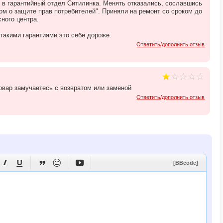
с в гарантийный отдел Ситилинка. Менять отказались, сославшись
ом о защите прав потребителей". Приняли на ремонт со сроком до
сного центра.
 такими гарантиями это себе дороже.
Ответить/дополнить отзыв
овар замучаетесь с возвратом или заменой
Ответить/дополнить отзыв





[BBcode]