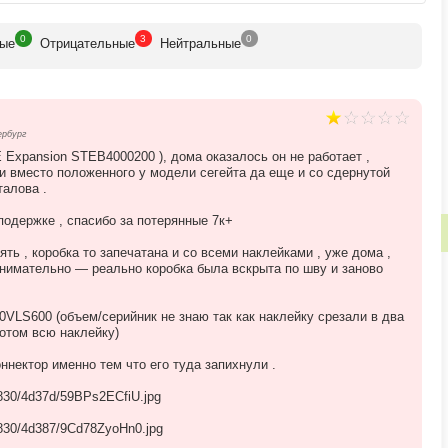
ium business). Специально для них в зале магазина оборудованы
я сделок.
0
3
0
ые
Отрицат
ельные
Нейтр
альные
ербург
Expansion STEB4000200 ), дома оказалось он не работает ,
чи вместо положенного у модели сегейта да еще и со сдернутой
алова .
подержке , спасибо за потерянные 7к+
ть , коробка то запечатана и со всеми наклейками , уже дома ,
нимательно — реально коробка была вскрыта по шву и заново
VLS600 (объем/серийник не знаю так как наклейку срезали в два
потом всю наклейку)
ннектор именно тем что его туда запихнули .
6830/4d37d/59BPs2ECfiU.jpg
6830/4d387/9Cd78ZyoHn0.jpg