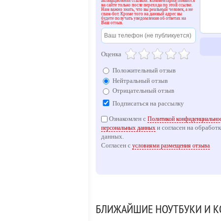
активационной ссылкой. Комментарий появится
на сайте только после перехода по этой ссылке.
Нам важно знать, что вы реальный человек, а не
спам-бот. Кроме того на данный адрес вы
будете получать уведомления об ответах на
Ваш отзыв.
Оценка
Положительный отзыв
Нейтральный отзыв
Отрицательный отзыв
Подписаться на рассылку
Ознакомлен с
Политикой конфиденциальнос
и согласен на обработ
персональных данных
данных.
Согласен с
условиями размещения отзыва
БЛИЖАЙШИЕ НОУТБУКИ И К