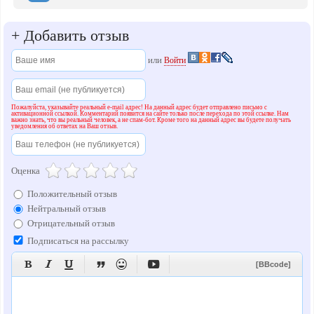
+
Добавить отзыв
или
Войти
Пожалуйста, указывайте реальный e-mail адрес! На данный адрес будет отправлено письмо с
активационной ссылкой. Комментарий появится на сайте только после перехода по этой ссылке. Нам
важно знать, что вы реальный человек, а не спам-бот. Кроме того на данный адрес вы будете получать
уведомления об ответах на Ваш отзыв.
Оценка
Положительный отзыв
Нейтральный отзыв
Отрицательный отзыв
Подписаться на рассылку






[BBcode]