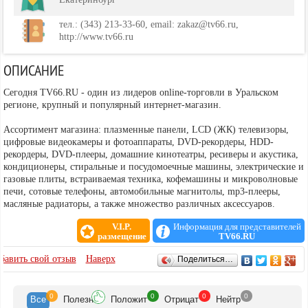
тел.: (343) 213-33-60, email: zakaz@tv66.ru,
http://www.tv66.ru
ОПИСАНИЕ
Сегодня TV66.RU - один из лидеров online-торговли в Уральском
регионе, крупный и популярный интернет-магазин.
Ассортимент магазина: плазменные панели, LCD (ЖК) телевизоры,
цифровые видеокамеры и фотоаппараты, DVD-рекордеры, HDD-
рекордеры, DVD-плееры, домашние кинотеатры, ресиверы и акустика,
кондиционеры, стиральные и посудомоечные машины, электрические и
газовые плиты, встраиваемая техника, кофемашины и микроволновые
печи, сотовые телефоны, автомобильные магнитолы, mp3-плееры,
масляные радиаторы, а также множество различных аксессуаров.
V.I.P.
Информация для представителей
размещение
TV66.RU
ОТЗЫВЫ
бавить свой отзыв
Наверх
Поделиться…
0
0
0
0
Все
Полезн
Положит
Отрицат
Нейтр