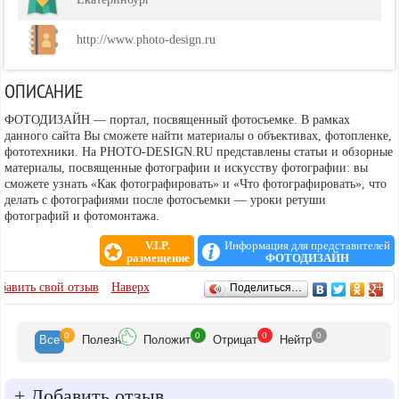
http://www.photo-design.ru
ОПИСАНИЕ
ФОТОДИЗАЙН — портал, посвященный фотосъемке. В рамках
данного сайта Вы сможете найти материалы о объективах, фотопленке,
фототехники. На PHOTO-DESIGN.RU представлены статьи и обзорные
материалы, посвященные фотографии и искусству фотографии: вы
сможете узнать «Как фотографировать» и «Что фотографировать», что
делать с фотографиями после фотосъемки — уроки ретуши
фотографий и фотомонтажа.
V.I.P.
Информация для представителей
размещение
ФОТОДИЗАЙН
ОТЗЫВЫ
бавить свой отзыв
Наверх
Поделиться…
0
0
0
0
Все
Полезн
Положит
Отрицат
Нейтр
+
Добавить отзыв