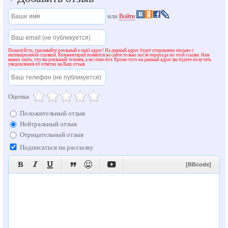
или
Войти
Пожалуйста, указывайте реальный e-mail адрес! На данный адрес будет отправлено письмо с
активационной ссылкой. Комментарий появится на сайте только после перехода по этой ссылке. Нам
важно знать, что вы реальный человек, а не спам-бот. Кроме того на данный адрес вы будете получать
уведомления об ответах на Ваш отзыв.
Оценка
Положительный отзыв
Нейтральный отзыв
Отрицательный отзыв
Подписаться на рассылку






[BBcode]