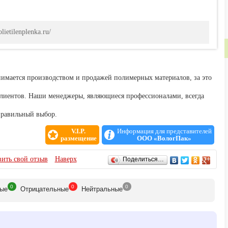
lietilenplenka.ru/
нимается производством и продажей полимерных материалов, за это
лиентов. Наши менеджеры, являющиеся профессионалами, всегда
 правильный выбор.
V.I.P.
Информация для представителей
размещение
ООО «ВологПак»
ить свой отзыв
Наверх
Поделиться…
0
0
0
ые
Отрицат
ельные
Нейтр
альные