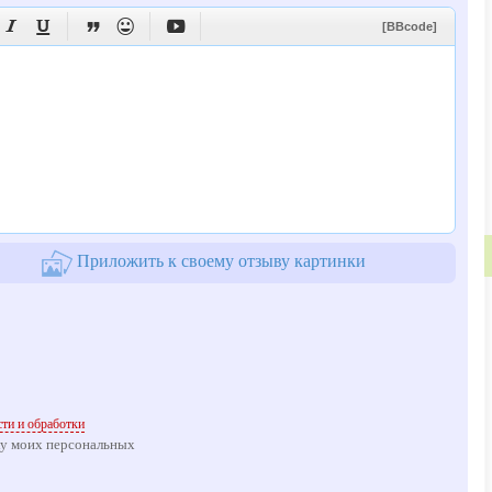





[BBcode]
Приложить к своему отзыву картинки
ти и обработки
ку моих персональных