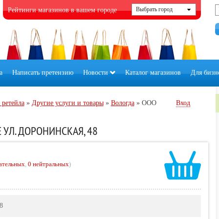
Рейтинги магазинов в вашем городе
а
Написать претензию
Новости
Каталог магазинов
Для бизн
 ретейла
»
Другие услуги и товары
»
Вологда
»
ООО
Вход
 УЛ. ДОРОНИНСКАЯ, 48
ательных
,
0 нейтральных
)
8