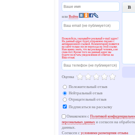

или
Войти
Пожалуйста, указывайте реальный e-mail адрес!
На данный адрес будет отправлено письмо с
активационной ссылкой. Комментарий появится
на сайте только после перехода по этой ссылке.
Нам важно знать, что вы реальный человек, а не
спам-бот. Кроме того на данный адрес вы
будете получать уведомления об ответах на
Ваш отзыв.
Оценка
Положительный отзыв
Нейтральный отзыв
Отрицательный отзыв
Подписаться на рассылку
Ознакомлен с
Политикой конфиденциальнос
и согласен на обработ
персональных данных
данных.
Согласен с
условиями размещения отзыва