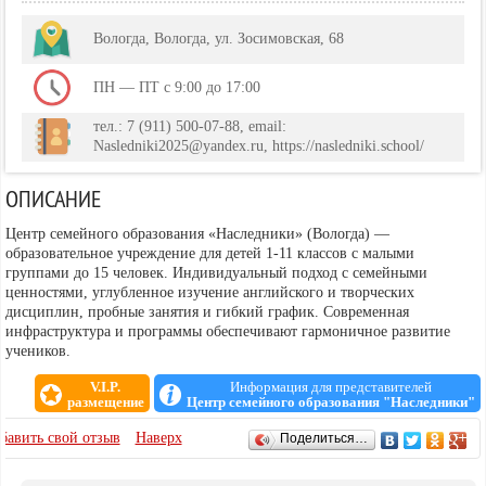
Вологда, Вологда, ул. Зосимовская, 68
ПН — ПТ c 9:00 до 17:00
тел.: 7 (911) 500-07-88, email:
Nasledniki2025@yandex.ru, https://nasledniki.school/
ОПИСАНИЕ
Центр семейного образования «Наследники» (Вологда) —
образовательное учреждение для детей 1-11 классов с малыми
группами до 15 человек. Индивидуальный подход с семейными
ценностями, углубленное изучение английского и творческих
дисциплин, пробные занятия и гибкий график. Современная
инфраструктура и программы обеспечивают гармоничное развитие
учеников.
V.I.P.
Информация для представителей
размещение
Центр семейного образования "Наследники"
ОТЗЫВЫ
бавить свой отзыв
Наверх
Поделиться…