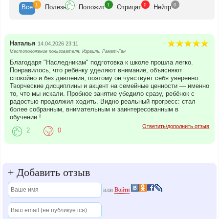
1
1
0
0
Все
Полезн
Положит
Отрицат
Нейтр
Наталья
14.04.2026 23:11
Местоположение пользователя: Израиль, Рамат-Ган
Благодаря "Наследникам" подготовка к школе прошла легко.
Понравилось, что ребёнку уделяют внимание, объясняют
спокойно и без давления, поэтому он чувствует себя уверенно.
Творческие дисциплины и акцент на семейные ценности — именно
то, что мы искали. Пробное занятие убедило сразу, ребёнок с
радостью продолжил ходить. Видно реальный прогресс: стал
более собранным, внимательным и заинтересованным в
обучении.!
Ответить/дополнить отзыв
2
0
+
Добавить отзыв
или
Войти