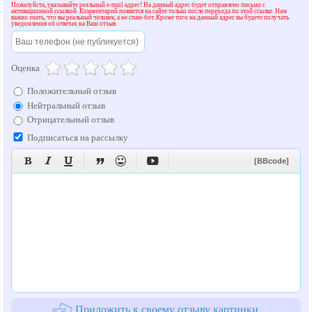
Пожалуйста, указывайте реальный e-mail адрес! На данный адрес будет отправлено письмо с
активационной ссылкой. Комментарий появится на сайте только после перехода по этой ссылке. Нам
важно знать, что вы реальный человек, а не спам-бот. Кроме того на данный адрес вы будете получать
уведомления об ответах на Ваш отзыв.
Оценка
Положительный отзыв
Нейтральный отзыв
Отрицательный отзыв
Подписаться на рассылку






[BBcode]
Приложить к своему отзыву картинки