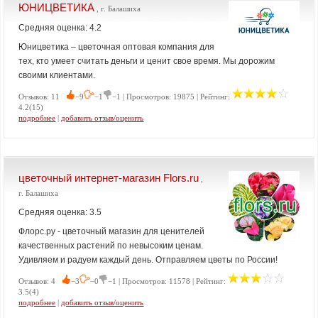
ЮНИЦВЕТИКА
, г. Балашиха
Средняя оценка: 4.2
Юницветика – цветочная оптовая компания для
тех, кто умеет считать деньги и ценит свое время. Мы дорожим
своими клиентами.
Отзывов: 11
−9
−1
−1 | Просмотров: 19875 | Рейтинг:
4.2(15)
подробнее
|
добавить отзыв/оценить
цветочный интернет-магазин Flors.ru
,
г. Балашиха
Средняя оценка: 3.5
Флорс.ру - цветочный магазин для ценителей
качественных растений по невысоким ценам.
Удивляем и радуем каждый день. Отправляем цветы по России!
Отзывов: 4
−3
−0
−1 | Просмотров: 11578 | Рейтинг:
3.5(4)
подробнее
|
добавить отзыв/оценить