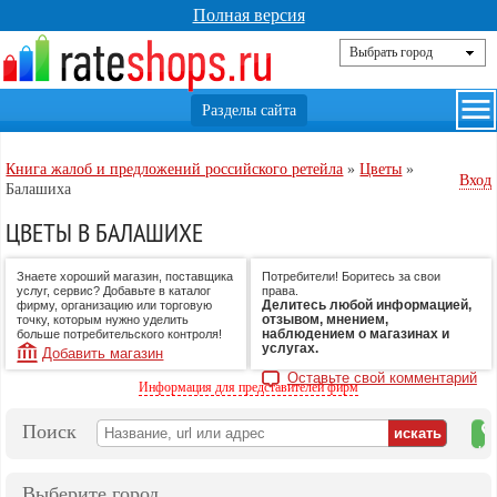
Полная версия
Книга жалоб и предложений российского ретейла
»
Цветы
»
Вход
Балашиха
ЦВЕТЫ В БАЛАШИХЕ
Знаете хороший магазин, поставщика
Потребители! Боритесь за свои
услуг, сервис? Добавьте в каталог
права.
Делитесь любой информацией,
фирму, организацию или торговую
отзывом, мнением,
точку, которым нужно уделить
наблюдением о магазинах и
больше потребительского контроля!
услугах.
Добавить магазин
Оставьте свой комментарий
Информация для представителей фирм
Поиск
на
ка
Выберите город