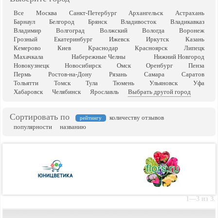
Все
Москва
Санкт-Петербург
Архангельск
Астрахань
Барнаул
Белгород
Брянск
Владивосток
Владикавказ
Владимир
Волгоград
Волжский
Вологда
Воронеж
Грозный
Екатеринбург
Ижевск
Иркутск
Казань
Кемерово
Киев
Краснодар
Красноярск
Липецк
Махачкала
Набережные Челны
Нижний Новгород
Новокузнецк
Новосибирск
Омск
Оренбург
Пенза
Пермь
Ростов-на-Дону
Рязань
Самара
Саратов
Тольятти
Томск
Тула
Тюмень
Ульяновск
Уфа
Хабаровск
Челябинск
Ярославль
Выбрать другой город
Сортировать по
количеству отзывов
рейтингу
популярности
названию
1—3 из 3.