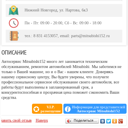
Нижний Новгород, ул. Нартова, 6к3
Пн - Пт: 09:00 - 20:00, Сб - Вс: 09:00 - 18:00
тел.: 8 831 4153057, email: parts@mitsubishi152.ru
ОПИСАНИЕ
Автосервис Mitsubishi152 много лет занимается техническим
обслуживанием, ремонтом автомобилей Mitsubishi. Мы заботимся не
только о Вашей машине, но и о Вас - нашем клиенте. Доверяясь
нашему сервисному центру, Вы будете уверены, что получите
профессиональное сервисное обслуживание своего автомобиля, все
работы будут выполнены в запланированный срок, а
конкурентоспособная и прозрачная цена поможет сэкономить Ваши
средства.
V.I.P.
Информация для представителей
размещение
Автосервис Mitsubishi152
ОТЗЫВЫ
бавить свой отзыв
Наверх
Поделиться…