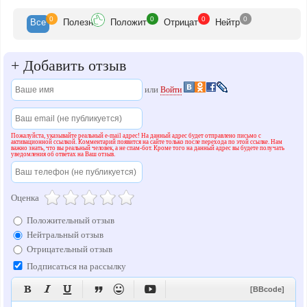
0
0
0
0
Все
Полезн
Положит
Отрицат
Нейтр
+
Добавить отзыв
или
Войти
Пожалуйста, указывайте реальный e-mail адрес! На данный адрес будет отправлено письмо с
активационной ссылкой. Комментарий появится на сайте только после перехода по этой ссылке. Нам
важно знать, что вы реальный человек, а не спам-бот. Кроме того на данный адрес вы будете получать
уведомления об ответах на Ваш отзыв.
Оценка
Положительный отзыв
Нейтральный отзыв
Отрицательный отзыв
Подписаться на рассылку






[BBcode]