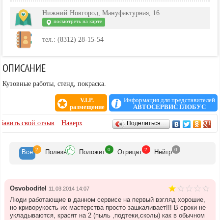
Нижний Новгород, Мануфактурная, 16
посмотреть на карте
тел.: (8312) 28-15-54
ОПИСАНИЕ
Кузовные работы, стенд, покраска.
V.I.P.
Информация для представителей
размещение
АВТОСЕРВИС ГЛОБУС
ОТЗЫВЫ
бавить свой отзыв
Наверх
Поделиться…
2
0
2
0
Все
Полезн
Положит
Отрицат
Нейтр
Osvoboditel
11.03.2014 14:07
Люди работающие в данном сервисе на первый взгляд хорошие,
но криворукость их мастерства просто зашкаливает!!! В сроки не
укладываются, красят на 2 (пыль ,подтеки,сколы) как в обычном