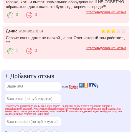
гараже, хоть и имеют нормальное оборудование!!! НЕ СОВЕТУЮ
обращаться даже если это будет ед. сервис в городе!!!
Ответить/дополнить отзыв
0
0
Денис
28.04.2012 11:54
Сервис очень даже не плохой , а вот Олег который там работает ,
***.
Ответить/дополнить отзыв
1
0
+
Добавить отзыв
или
Войти
Пожалуйста, указывайте реальный e-mail адрес! На данный адрес будет отправлено письмо с
активационной ссылкой. Комментарий появится на сайте только после перехода по этой ссылке. Нам
важно знать, что вы реальный человек, а не спам-бот. Кроме того на данный адрес вы будете получать
уведомления об ответах на Ваш отзыв.