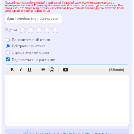
Пожалуйста, указывайте реальный e-mail адрес! На данный адрес будет отправлено письмо с
активационной ссылкой. Комментарий появится на сайте только после перехода по этой ссылке. Нам
важно знать, что вы реальный человек, а не спам-бот. Кроме того на данный адрес вы будете получать
уведомления об ответах на Ваш отзыв.
Оценка
Положительный отзыв
Нейтральный отзыв
Отрицательный отзыв
Подписаться на рассылку






[BBcode]
Приложить к своему отзыву картинки