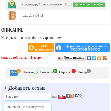
Краснодар, Ставропольская, 110/1
посмотреть на карте
тел.: 239-04-11
ОПИСАНИЕ
Не скрывай свою любовь к украшениям!
V.I.P.
Информация для представителей
размещение
ЗОЛОТОЙ ЛОТОС
ОТЗЫВЫ
бавить свой отзыв
Наверх
Поделиться…
0
0
0
0
Все
Полезн
Положит
Отрицат
Нейтр
+
Добавить отзыв
или
Войти