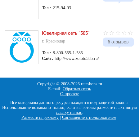
Тел.:
215-94-93
Ювелирная сеть "585"
г. Краснодар
6 отзывов
Тел.:
8-800-555-1-585
Сайт:
http://www.zoloto585.ru/
Copyright © 2008-
2026 rateshops.ru
E-mail:
Обратная связь
О проекте
Все материалы данного ресурса находятся под защитой закона.
Использование возможно только, если вы готовы разместить активную
ссылку на нас
.
Разместить рекламу
|
Соглашение с пользователем
.