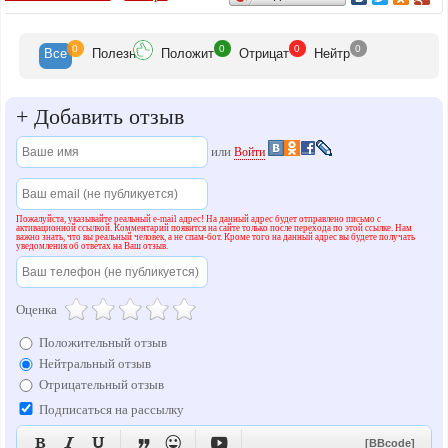
торжественному событию в жизни.
Мы предлагаем самое лучшее!
0
0
0
0
Все
Полезн
Положит
Отрицат
Нейтр
+
Добавить отзыв
или
Войти
Пожалуйста, указывайте реальный e-mail адрес! На данный адрес будет отправлено письмо с
активационной ссылкой. Комментарий появится на сайте только после перехода по этой ссылке. Нам
важно знать, что вы реальный человек, а не спам-бот. Кроме того на данный адрес вы будете получать
уведомления об ответах на Ваш отзыв.
Оценка
Положительный отзыв
Нейтральный отзыв
Отрицательный отзыв
Подписаться на рассылку






[BBcode]