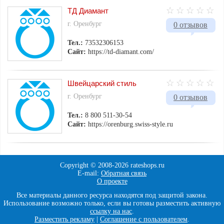
ТД Диамант
г. Оренбург
0 отзывов
Тел.:
73532306153
Сайт:
https://td-diamant.com/
Швейцарский стиль
г. Оренбург
0 отзывов
Тел.:
8 800 511-30-54
Сайт:
https://orenburg.swiss-style.ru
Copyright © 2008-
2026 rateshops.ru
E-mail:
Обратная связь
О проекте
Все материалы данного ресурса находятся под защитой закона.
Использование возможно только, если вы готовы разместить активную
ссылку на нас
.
Разместить рекламу
|
Соглашение с пользователем
.