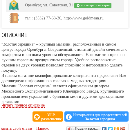
Оренбург, ул. Советская, 31
посмотреть на карте
тел.: (3532) 77-63-30, http://www.goldmean.ru
ОПИСАНИЕ
“Золотая середина” – крупный магазин, расположенный в самом
центре города Оренбурга. Современный, стильный дизайн сочетается с
комфортом и высоким уровнем обслуживания. Наш магазин признан
лучшим торговым предприятием города. Удобное расположение
отделов на двух уровнях позволяет спокойно и неторопливо сделать
покупку.
В нашем магазине квалифицированные консультанты предоставят Вам
достоверную информацию о товарах и модных тенденциях.
Магазин “Золотая середина” является официальным дилером
Московского Экспериментального Ювелирного Завода, крупнейшего
производителя украшений с бриллиантами и другими драгоценными
вставками.
Читать полное описание
В “Золотой середине” представлены изделия из золота и серебра
лучших российских производителей, швейцарские часы самых
V.I.P.
Информация для представителей
известных марок, обувь и кожаные аксессуары, мужская и женская
размещение
Золотая середина
одежда известных европейских брендов.
ОТЗЫВЫ
У нас вы сможете приобрести подарки на любой вкус, к любому
бавить свой отзыв
Наверх
Поделиться…