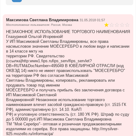
Максимова Светлана Владимировна
31.05.2018 01:57
Местоположение пользователя: Россия, Москва
НЕЗАКОННОЕ ИСПОЛЬЗОВАНИЕ ТОРГОВОГО НАИМЕНОВАНИЯ
Глазуриной Ольгой Игоревной!
У ИП Максимовой Светланы Владимировны, все права
насмысловое значение МОЁСЕРЕБРО в любом виде и написании
в 14 классе мкту на
территории РФ. Свидетельство
(ссылка)http:www1.fips.rufips_servlfips_servlet?
DB=RUTM&DocNumber=495049 В ЮВЕЛИРНОЙ ОТРАСЛИ (код
ОКВЭД 14) никто не имеет правоиспользовать "МОЕСЕРЕБРО"
на территории РФ без согласия Максимовой
Светланы Владимировны, копировать, рекламировать или
продавать товар под именем
МОЁСЕРЕБРО и получать прибыль без заключения договора с
ИП Максимовой Светланой
Владмировной! Незаконное использование торгового
наименования влечет засобой гражданско-правовую (ст. 1515 ГК
РФ), административную (ст. 14.10. КоАП
РФ) и уголовную ответственность (ст. 180 УК РФ). Штраф по суду
до 5 000000 руб.ИП Максимова Светлана Владимировна
ТМ "Моё Серебро"- оптовая и розничная продажаювелирными
изделиями из серебра. Все права защищены. http://mysilver-
925.mozello.ru/informacija/