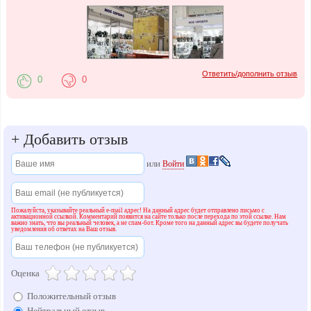
Ответить/дополнить отзыв
0
0
+
Добавить отзыв
или
Войти
Пожалуйста, указывайте реальный e-mail адрес! На данный адрес будет отправлено письмо с
активационной ссылкой. Комментарий появится на сайте только после перехода по этой ссылке. Нам
важно знать, что вы реальный человек, а не спам-бот. Кроме того на данный адрес вы будете получать
уведомления об ответах на Ваш отзыв.
Оценка
Положительный отзыв
Нейтральный отзыв