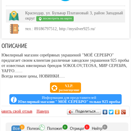
Краснодар, ул. Бульвар Платановый 3, район Западный
округ
посмотреть на карте
тел.: 89186797512, http://mysilver925.ru/
ОПИСАНИЕ
Ювелирный магазин серебряных украшений "МОЁ СЕРЕБРО"
предлагает своим клиентам различные заводские украшения 925 пробы
от известных ювелирных брендов SOKOLOV,TEOSA, МИР СЕРЕБРА,
YAFFO.......
Всегда низкие цены, НОВИНКИ.....
V.I.P.
размещение
Информация для представителей
Ювелирный магазин " МОЁ СЕРЕБРО" только 925 пробы
ОТЗЫВЫ
бавить свой отзыв
Наверх
Поделиться…
1
0
1
0
Все
Полезн
Положит
Отрицат
Нейтр