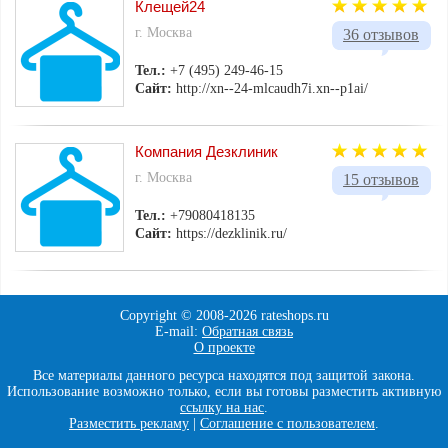
Клещей24
г. Москва
36 отзывов
Тел.:
+7 (495) 249-46-15
Сайт:
http://xn--24-mlcaudh7i.xn--p1ai/
Компания Дезклиник
г. Москва
15 отзывов
Тел.:
+79080418135
Сайт:
https://dezklinik.ru/
Copyright © 2008-
2026 rateshops.ru
E-mail:
Обратная связь
О проекте
Все материалы данного ресурса находятся под защитой закона.
Использование возможно только, если вы готовы разместить активную
ссылку на нас
.
Разместить рекламу
|
Соглашение с пользователем
.