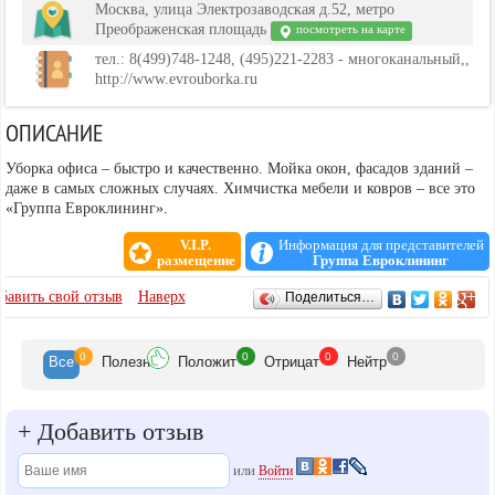
Москва, улица Электрозаводская д.52, метро
Преображенская площадь
посмотреть на карте
тел.: 8(499)748-1248, (495)221-2283 - многоканальный,,
http://www.evrouborka.ru
ОПИСАНИЕ
Уборка офиса – быстро и качественно. Мойка окон, фасадов зданий –
даже в самых сложных случаях. Химчистка мебели и ковров – все это
«Группа Евроклининг».
V.I.P.
Информация для представителей
размещение
Группа Евроклининг
ОТЗЫВЫ
бавить свой отзыв
Наверх
Поделиться…
0
0
0
0
Все
Полезн
Положит
Отрицат
Нейтр
+
Добавить отзыв
или
Войти