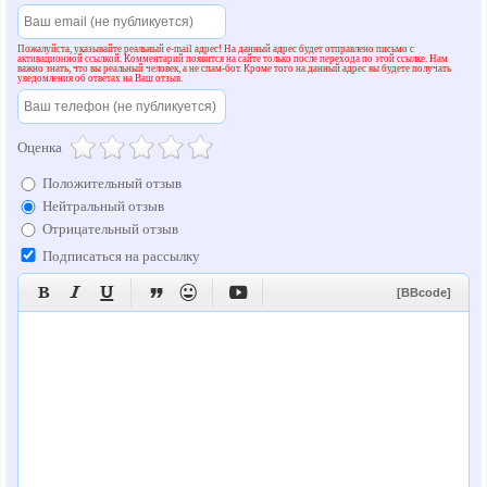
Пожалуйста, указывайте реальный e-mail адрес! На данный адрес будет отправлено письмо с
активационной ссылкой. Комментарий появится на сайте только после перехода по этой ссылке. Нам
важно знать, что вы реальный человек, а не спам-бот. Кроме того на данный адрес вы будете получать
уведомления об ответах на Ваш отзыв.
Оценка
Положительный отзыв
Нейтральный отзыв
Отрицательный отзыв
Подписаться на рассылку






[BBcode]