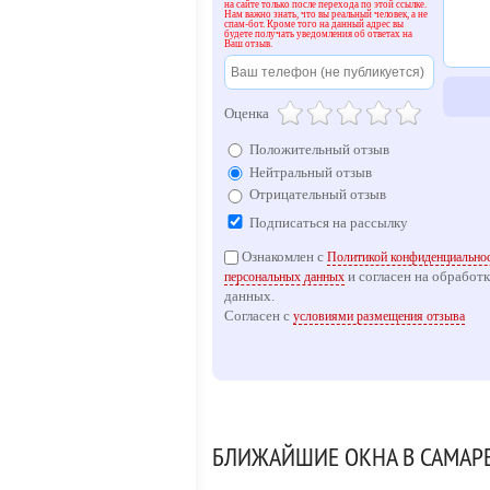
на сайте только после перехода по этой ссылке.
посмотреть на нашем официальном сайте
Нам важно знать, что вы реальный человек, а не
спам-бот. Кроме того на данный адрес вы
Компания «Оконный Мастер» - Наш опыт
будете получать уведомления об ответах на
Ваш отзыв.
Оценка
Положительный отзыв
Нейтральный отзыв
Отрицательный отзыв
Подписаться на рассылку
Ознакомлен с
Политикой конфиденциальнос
и согласен на обработ
персональных данных
данных.
Согласен с
условиями размещения отзыва
БЛИЖАЙШИЕ ОКНА В САМАР