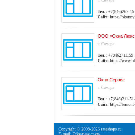
г. Самара
Тел.:
+7(846)267-15
Сайт:
https://okonny
ООО «Окна Люкс
г. Самара
Тел.:
+78462711159
Сайт:
https://www.o
Окна Сервис
г. Самара
Тел.:
+7(846)211-51
Сайт:
https://remont
Copyright © 2008-
2026 rateshops.ru
E-mail:
Обратная связь