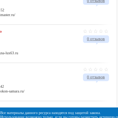
0 отзывов
-52
imaster.ru/
»
0 отзывов
kna-lux63.ru
0 отзывов
-42
-okon-samara.ru/
Все материалы данного ресурса находятся под защитой закона.
Использование возможно только, если вы готовы разместить активную
с