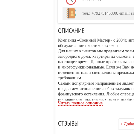
тел.: +79275145800, email: s
ОПИСАНИЕ
Компания «Оконный Мастер» с 2004г. акт
обслуживание пластиковых окон.
Для наших клиентов мы предлагаем толь
загородного дома, квартиры ил балкона
настоящее время. Данные профильные сис
и многофункциональные. Если же Вам не
помещения, наши специалисты предложат
требованиям.
Самым популярным направлением являетс
предлагаем исполнение любых задумок по
французского остекления. Любые операц
поставщикам пластиковых окон и профил
Читать полное описание
системы или распашные профильные сист
или теплый балкон, установка внутренни
даем гарантию на качественное воплоще
Выбирая нашу компанию, Вам не нужно и
ОТЗЫВЫ
+
Добав
остеклению, мы выполним все подготовит
даже сварка нового балкона для нас не 