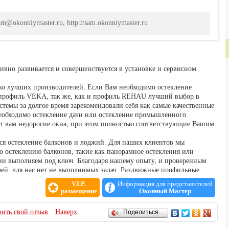
am@okonniymaster.ru, http://sam.okonniymaster.ru
ивно развивается и совершенствуется в установке и сервисном
ко лучших производителей. Если Вам необходимо остекление
, профиль VEKA, так же, как и профиль REHAU лучший выбор в
темы за долгое время зарекомендовали себя как самые качественные
обходимо остекление дачи или остекление промышленного
 вам недорогие окна, при этом полностью соответствующие Вашим
я остекление балконов и лоджий. Для наших клиентов мы
 остеклению балконов, такие как панорамное остекления или
ии выполняем под ключ. Благодаря нашему опыту, и проверенным
ей, для нас нет не выполнимых задач. Раздвижные профильные
емы, пластиковые окна или алюминиевые окна, холодный балкон
V.I.P.
Информация для представителей
х откосов или внешних откосов выбор остается за клиентом, а мы
размещение
Оконный Мастер
ние Ваших самых креативных задумок.
скать сторонние организация для подготовки квартиры к
ить свой отзыв
Наверх
Поделиться…
ельные работы, даже если необходима сварка крыши, вынос балкона,
проблема. И конечно мы не оставим без внимания внешний вид вашего