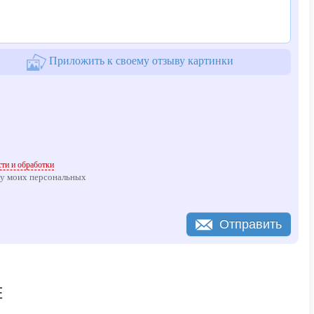
 www.Sam.OkonniyMaster.ru
 для Вас
Приложить к своему отзыву картинки
ти и обработки
ку моих персональных
Отправить
Е