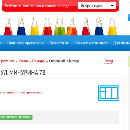
Рейтинги магазинов в вашем городе
а
Написать претензию
Новости
Каталог магазинов
Для бизн
 ретейла
»
Окна
»
Самара
»
Оконный Мастер
Вход
УЛ. МИЧУРИНА 78
ательных
,
0 нейтральных
)
посмотреть на карте