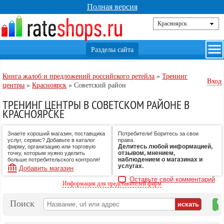
Полная версия
Книга жалоб и предложений российского ретейла
»
Тренинг
Вход
центры
»
Красноярск
»
Советский район
ТРЕНИНГ ЦЕНТРЫ В СОВЕТСКОМ РАЙОНЕ В
КРАСНОЯРСКЕ
Знаете хороший магазин, поставщика
Потребители! Боритесь за свои
услуг, сервис? Добавьте в каталог
права.
Делитесь любой информацией,
фирму, организацию или торговую
отзывом, мнением,
точку, которым нужно уделить
наблюдением о магазинах и
больше потребительского контроля!
услугах.
Добавить магазин
Оставьте свой комментарий
Информация для представителей фирм
Поиск
на
ка