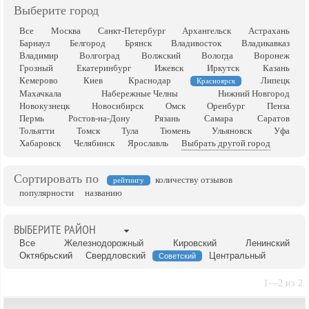
Выберите город
Все
Москва
Санкт-Петербург
Архангельск
Астрахань
Барнаул
Белгород
Брянск
Владивосток
Владикавказ
Владимир
Волгоград
Волжский
Вологда
Воронеж
Грозный
Екатеринбург
Ижевск
Иркутск
Казань
Кемерово
Киев
Краснодар
Липецк
Красноярск
Махачкала
Набережные Челны
Нижний Новгород
Новокузнецк
Новосибирск
Омск
Оренбург
Пенза
Пермь
Ростов-на-Дону
Рязань
Самара
Саратов
Тольятти
Томск
Тула
Тюмень
Ульяновск
Уфа
Хабаровск
Челябинск
Ярославль
Выбрать другой город
Сортировать по
количеству отзывов
рейтингу
популярности
названию
ВЫБЕРИТЕ РАЙОН
Все
Железнодорожный
Кировский
Ленинский
Октябрьский
Свердловский
Центральный
Советский
1—2 из 2.