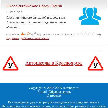
Школа английского Happy English
,
г. Красноярск
Курсы английского для детей и взрослых в
Красноярске. Групповое и индивидуальное
обучение.
Отзывов: 0
−0
−0
−0 | Просмотров: 8859 | Рейтинг:
0(0)
подробнее
|
добавить отзыв/оценить
Автошколы в Красноярске
Copyright © 2008-
2026 rateshops.ru
E-mail:
Обратная связь
О проекте
Все материалы данного ресурса находятся под защитой закона.
Использование возможно только, если вы готовы разместить активную