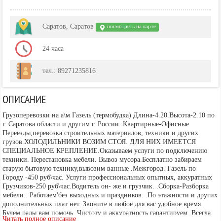
Саратов, Cаратов
посмотреть на карте
24 часа
тел.: 89271235816
ОПИСАНИЕ
Грузоперевозки на а\м Газель (термобудка) Длина-4.20.Высота-2.10 по
г. Саратова области и другим г. России. Квартирные-Офисные
Переезды,перевозка строительных материалов, техники и других
грузов.ХОЛОДИЛЬНИКИ ВОЗИМ СТОЯ. ДЛЯ НИХ ИМЕЕТСЯ
СПЕЦИАЛЬНОЕ КРЕПЛЕНИЕ.Оказываем услуги по подключению
техники. Перестановка мебели. Вывоз мусора.Бесплатно забираем
старую бытовую технику,вывозим ванные .Межгород. Газель по
Городу -450 руб\час. Услуги профессиональных опытных, аккуратных
Грузчиков-250 руб\час.Водитель он- же и грузчик. .Сборка-Разборка
мебели.. Работаем'без выходных и праздников. .По этажности и других
дополнительных плат нет. Звоните в любое для вас удобное время.
Будем рады вам помочь .Чистоту и аккуратность гарантируем. Всегда
Читать полное описание