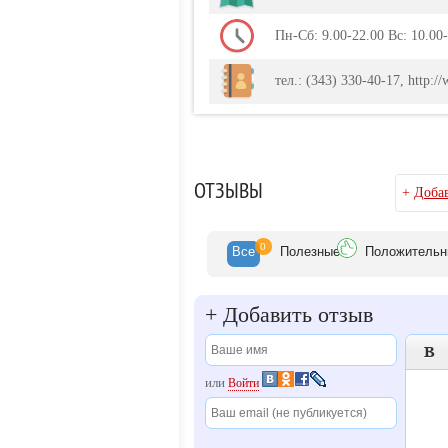
Пн-Сб: 9.00-22.00 Вс: 10.00
тел.: (343) 330-40-17, http:/
ОТЗЫВЫ
+
Добав
0
Все
Полезн
ые
Положит
ельн
+
Добавить отзыв

или
Войти