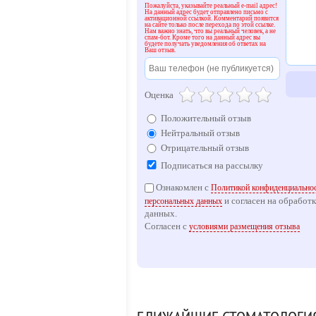
Пожалуйста, указывайте реальный e-mail адрес!
На данный адрес будет отправлено письмо с
активационной ссылкой. Комментарий появится
на сайте только после перехода по этой ссылке.
Нам важно знать, что вы реальный человек, а не
спам-бот. Кроме того на данный адрес вы
будете получать уведомления об ответах на
Ваш отзыв.
Оценка
Положительный отзыв
Нейтральный отзыв
Отрицательный отзыв
Подписаться на рассылку
Ознакомлен с
Политикой конфиденциальнос
и согласен на обработ
персональных данных
данных.
Согласен с
условиями размещения отзыва