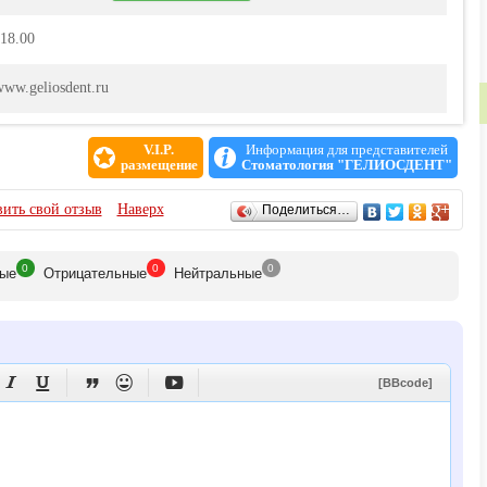
-18.00
/www.geliosdent.ru
V.I.P.
Информация для представителей
размещение
Стоматология "ГЕЛИОСДЕНТ"
ить свой отзыв
Наверх
Поделиться…
0
0
0
ые
Отрицат
ельные
Нейтр
альные





[BBcode]