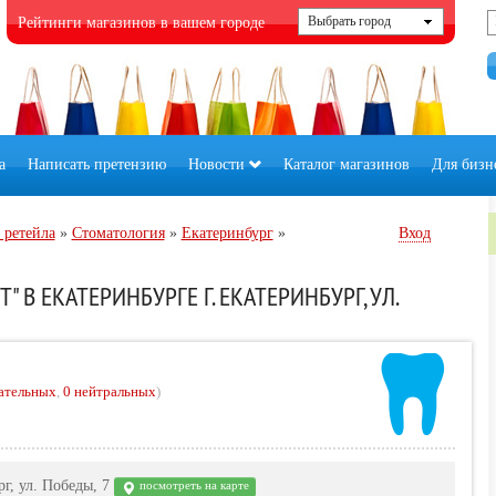
Рейтинги магазинов в вашем городе
а
Написать претензию
Новости
Каталог магазинов
Для бизн
 ретейла
»
Стоматология
»
Екатеринбург
»
Вход
 В ЕКАТЕРИНБУРГЕ Г. ЕКАТЕРИНБУРГ, УЛ.
ательных
,
0 нейтральных
)
рг, ул. Победы, 7
посмотреть на карте